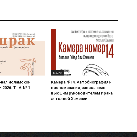
Книги
рнал исламской
Камера №14. Автобиография и
2026. Т. IV. № 1
воспоминания, записанные
высшим руководителем Ирана
аятоллой Хаменеи