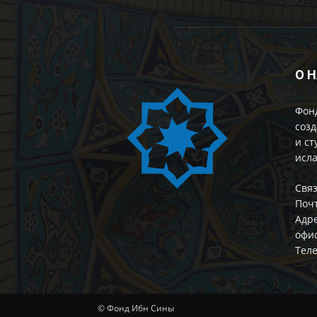
О 
Фон
созд
и ст
исла
Cвяз
Поч
Адре
офис
Теле
© Фонд Ибн Сины