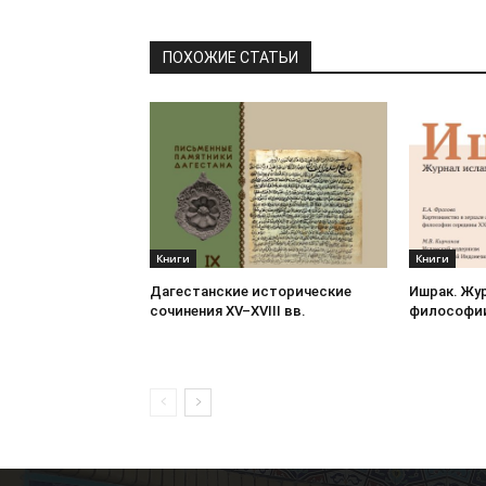
ПОХОЖИЕ СТАТЬИ
Книги
Книги
Дагестанские исторические
Ишрак. Жу
сочинения XV–XVIII вв.
философии 