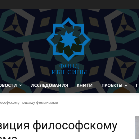
ФОНД
ИБН СИНЫ
ОВОСТИ
ИССЛЕДОВАНИЯ
КНИГИ
ПРОЕКТЫ
Г
лософскому подходу феминизма
зиция философскому