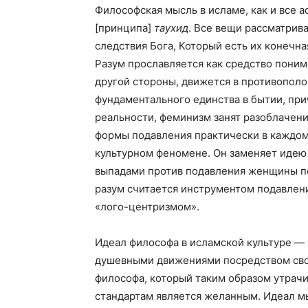
Философская мысль в исламе, как и все 
[принципа]
таухид
. Все вещи рассматрив
следствия Бога, Который есть их конечна
Разум прославляется как средство пони
другой стороны, движется в противопол
фундаментального единства в бытии, при
реальности, феминизм занят разоблачен
формы подавления практически в каждом
культурном феномене. Он заменяет иде
выпадами против подавления женщины п
разум считается инструментом подавлен
«лого-центризмом».
Идеал философа в исламской культуре — 
душевными движениями посредством сво
философа, который таким образом утрачи
стандартам является желанным. Идеал м