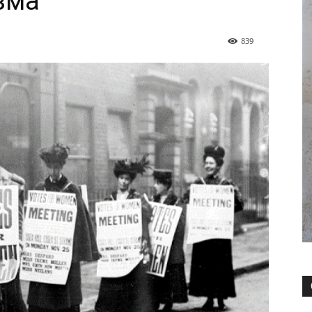
зма
839