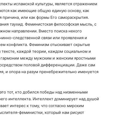
аспекты исламской культуры, является отражением
аются как имеющие общую единую основу, как
я причина, или как формы Его самораскрытия.
мания
таухид
. Феминистская философская мысль, с
ожном направлении. Вместо поиска некого
чинно-следственной связи или проявления и
ием конфликта. Феминизм отыскивает скрытые
 тексте, каждой теории, каждом социальном и
ю гармонии между мужским и женским яростными
осредством половой дифференциации. Даже сам
ия, и опора на разум пренебрежительно именуется
это тот, кто добился победы над низменными
его интеллекта. Интеллект доминирует над душой
вает интерес к тому, что согласно мирским
ыслителя-феминистки, который нам рисуют