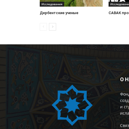
Исследования
Исследован
Дербентские ученые
САВАК про
О 
Фон
созд
и ст
исла
Cвяз