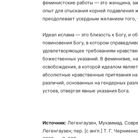
феминистские работы — это женщина, за
опыт для отыскания корней подавления 
преодолевает усердным желанием того, 
Идеал ислама — это близость к Богу, и 
повиновения Богу, в котором справедлив
удовлетворяющее требованиям нравствен
божественных указаний. В феминизме, на
освобождения, в которой идеалом являе
абсолютные нравственные притязания на 
различий, основанных на гендерных раз
устоев, отвергая явные указания Бога.
Источник:
Легенгаузен, Мухаммад. Совр
Легенгаузен; пер. [с англ.] Т. Г. Черние