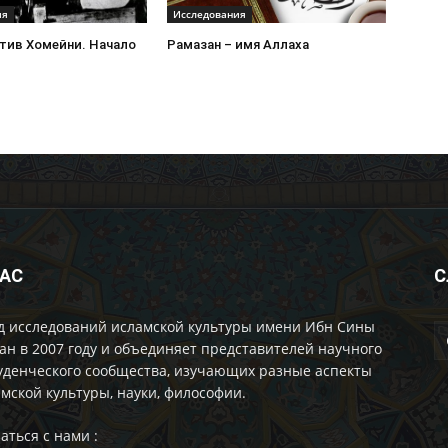
ия
Исследования
тив Хомейни. Начало
Рамазан – имя Аллаха
НАС
С
д исследований исламской культуры имени Ибн Сины
ан в 2007 году и объединяет представителей научного
уденческого сообщества, изучающих разные аспекты
мской культуры, науки, философии.
аться с нами :