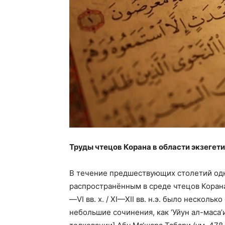
Труды чтецов Корана в области экзегет
В течение предшествующих столетий одн
распространённым в среде чтецов Корана
—VI вв. х. / XI—XII вв. н.э. было нескол
небольшие сочинения, как ‘Уйун ал-маса’