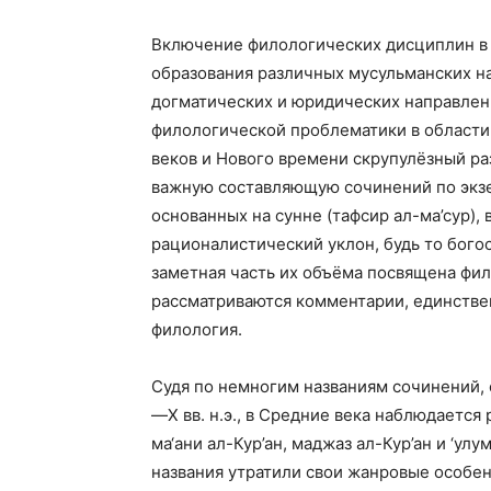
Включение филологических дисциплин в
образования различных мусульманских на
догматических и юридических направлен
филологической проблематики в области
веков и Нового времени скрупулёзный ра
важную составляющую сочинений по экзе
основанных на сунне (тафсир ал-ма’сур),
рационалистический уклон, будь то бого
заметная часть их объёма посвящена фил
рассматриваются комментарии, единстве
филология.
Судя по немногим названиям сочинений, со
—X вв. н.э., в Средние века наблюдаетс
ма‘ани ал-Кур’ан, маджаз ал-Кур’ан и ‘улу
названия утратили свои жанровые особе