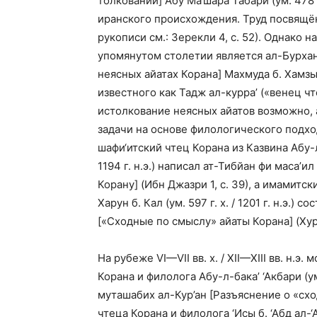
толковании] Абу Ма‘шара Табари (ум. 478 г.
иранского происхождения. Труд посвящё
рукописи см.: Зерекли 4, с. 52). Однако
упомянутом столетии является ал-Бурхан
неясных айатах Корана] Махмуда б. Хамзы Ке
известного как Тадж ал-курра’ («венец ч
истолкование неясных айатов возможно, 
задачи на основе филологического подход
шафи‘итский чтец Корана из Казвина Абу-л-
1194 г. н.э.) написал ат-Тибйан фи маса’и
Корану] (Ибн Джазри 1, с. 39), а имамитс
Харун б. Кал (ум. 597 г. х. / 1201 г. н.э.
[«Сходные по смыслу» айаты Корана] (Хурр 
На рубеже VI—VII вв. х. / XII—XIII вв. н.
Корана и филолога Абу-л-бака’ ‘Акбари (ум. 6
муташабих ал-Кур’ан [Разъяснение о «сх
чтеца Корана и филолога ‘Исы б. ‘Абд ал-‘Аз