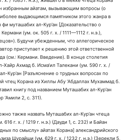
 х. / 1085 г. н.э.), жившего в Мекке чтеца Корана
н избранным айатам, вызывающим вопросы (о
 наиболее выдающимся памятником этого жанра в
 фи муташабих ал-Кур’ан [Доказательство о
рмани (ум. ок. 505 г. х. / 1111—1112 г. н.э.),
тецов»). Будучи убежденным, что аллегорическое
автор приступает к решению этой ответственной
а (см.: Кермани. Введение). В конце столетия
Хайр Ахмад б. Исма‘ил Талекани (ум. 590 г. х. /
л ал-Кур’ан [Разъяснение о трудных вопросах по
кий чтец Корана из Хиллы Абу ‘Абдаллах Мухаммад б.
) составил книгу под названием Муташабих ал-Кур’ан
‘Амили 2, с. 311).
э. можно также назвать Муташабих ал-Кур’ан чтеца
16 г. х. / 1219 г. н.э.) (Дауди 1, с. 232) и Байан
одных по смыслу» айатах Корана] александрийского
иза Шурайши (ум. 629 г. х. / 1232 г. н.э.) (Зерекли 5,