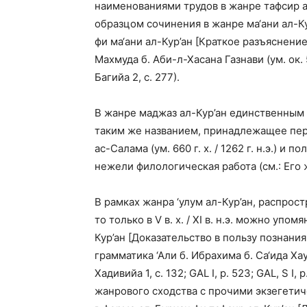
наименованиями трудов в жанре тафсир 
образцом сочинения в жанре ма‘ани ал-К
фи ма‘ани ал-Кур’ан [Краткое разъяснени
Махмуда б. Аби-л-Хасана Газнави (ум. ок. 550
Багийа 2, с. 277).
В жанре маджаз ал-Кур’ан единственным
таким же названием, принадлежащее перу 
ас-Салама (ум. 660 г. х. / 1262 г. н.э.) 
нежели филологическая работа (см.: Его же
В рамках жанра ‘улум ал-Кур’ан, распрос
то только в V в. х. / XI в. н.э. можно уп
Кур’ан [Доказательство в пользу познани
грамматика ‘Али б. Ибрахима б. Са‘ида Хауфи
Хадивийа 1, с. 132; GAL I, p. 523; GAL, S I
жанрового сходства с прочими экзегетич