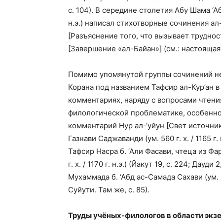
с. 104). В середине столетия Абу Шама ‘Аб
н.э.) написал стихотворные сочинения а
[Разъяснение того, что вызывает труднос
[Завершение «ал-Байан»] (см.: настоящая 
Помимо упомянутой группы сочинений н
Корана под названием Тафсир ал-Кур’ан 
комментариях, наряду с вопросами чтен
филологической проблематике, особенно 
комментарий Нур ал-‘уйун [Свет источни
Газнави Саджаванди (ум. 560 г. х. / 1165 г. 
Тафсир Насра б. ‘Али Фасави, чтеца из Фа
г. х. / 1170 г. н.э.) (Йакут 19, с. 224; Дауд
Мухаммада б. ‘Абд ас-Самада Сахави (ум. 64
Суйути. Там же, с. 85).
Труды учёных-филологов в области экз