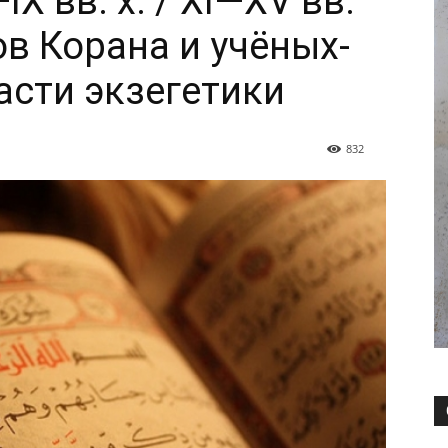
X вв. х. / XI—XV вв.
цов Корана и учёных-
асти экзегетики
832