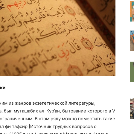
ики
им из жанров экзегетической литературы,
, был муташабих ал-Кур’ан, бытование которого в V
ько ограниченным. В этом ряду можно поместить такие
ил фи тафсир [Источник трудных вопросов о