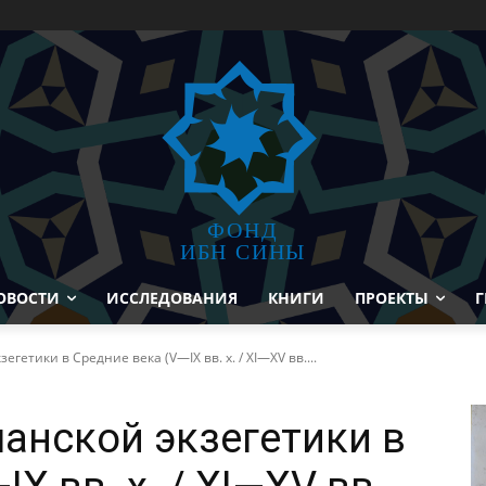
ФОНД
ИБН СИНЫ
ОВОСТИ
ИССЛЕДОВАНИЯ
КНИГИ
ПРОЕКТЫ
Г
гетики в Средние века (V—IX вв. х. / XI—XV вв....
анской экзегетики в