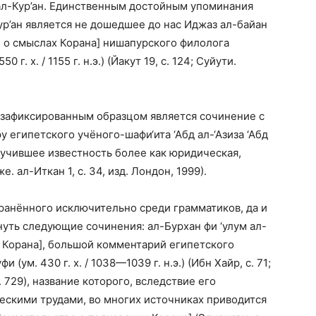
ал-Кур’ан. Единственным достойным упоминания
ур’ан является не дошедшее до нас Иджаз ал-байан
е о смыслах Корана] нишапурского филолога
 г. х. / 1155 г. н.э.) (Йакут 19, с. 124; Суйути.
 зафиксированным образцом является сочинение с
египетского учёного-шафи‘ита ‘Абд ал-‘Азиза ‘Абд
и получившее известность более как юридическая,
. ал-Иткан 1, с. 34, изд. Лондон, 1999).
транённого исключительно среди грамматиков, да и
омянуть следующие сочинения: ал-Бурхан фи ‘улум ал-
я Корана], большой комментарий египетского
 (ум. 430 г. х. / 1038—1039 г. н.э.) (Ибн Хайр, с. 71;
, p. 729), название которого, вследствие его
ескими трудами, во многих источниках приводится