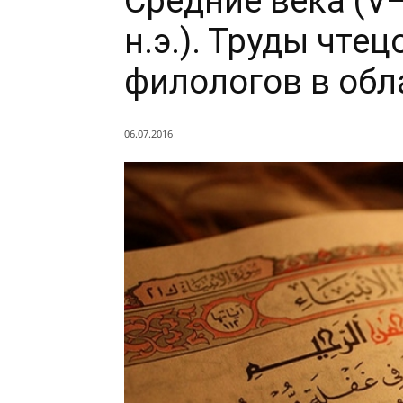
Средние века (V—I
н.э.). Труды чте
филологов в обл
06.07.2016