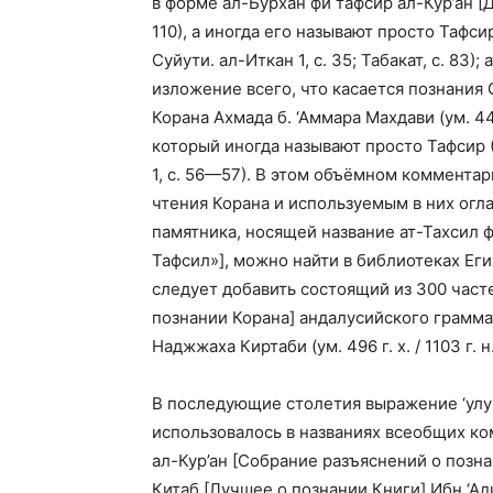
в форме ал-Бурхан фи тафсир ал-Кур’ан [Д
110), а иногда его называют просто Тафси
Суйути. ал-Иткан 1, с. 35; Табакат, с. 83
изложение всего, что касается познания
Корана Ахмада б. ‘Аммара Махдави (ум. 440 г
который иногда называют просто Тафсир (Иб
1, с. 56—57). В этом объёмном коммента
чтения Корана и используемым в них огл
памятника, носящей название ат-Тахсил 
Тафсил»], можно найти в библиотеках Еги
следует добавить состоящий из 300 часте
познании Корана] андалусийского грамма
Наджжаха Киртаби (ум. 496 г. х. / 1103 г. 
В последующие столетия выражение ‘улум
использовалось в названиях всеобщих ко
ал-Кур’ан [Собрание разъяснений о позна
Китаб [Лучшее о познании Книги] Ибн ‘Адил