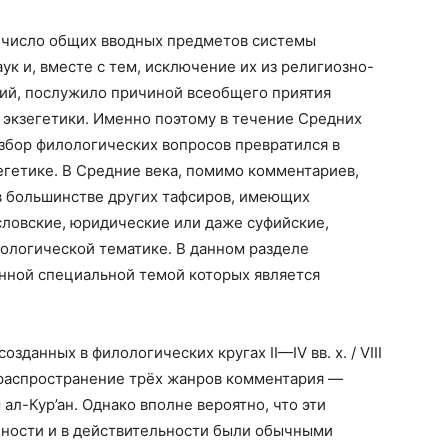
 число общих вводных предметов системы
ук и, вместе с тем, исключение их из религиозно-
ий, послужило причиной всеобщего приятия
 экзегетики. Именно поэтому в течение Средних
збор филологических вопросов превратился в
гетике. В Средние века, помимо комментариев,
 в большинстве других тафсиров, имеющих
словские, юридические или даже суфийские,
ологической тематике. В данном разделе
нной специальной темой которых является
зданных в филологических кругах II—IV вв. х. / VIII
я распространение трёх жанров комментария —
м ал-Кур’ан. Однако вполне вероятно, что эти
нности и в действительности были обычными