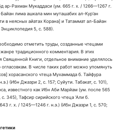
д ар-Рахман Мукаддаси (ум. 665 г. х. / 1266—1267 г.
л-Байан лима ашкала мин муташабих ал-Кур’ан
ти в неясных айатах Корана] и Татаммат ал-Байан
Энциклопедия 5, с. 588).
еобходимо отметить труды, созданные чтецами
в жанре традиционного комментария. В этих
ия Священной Книги, отдельное внимание уделялось
огласовкам. В числе таких работ можно упомянуть
ков] хорасанского чтеца Мухаммада б. Тайфура
н.э.) (Ибн Джазри 2, с. 157; Суйути. Табакат, с. 101),
рса, известного как Ибн Аби Марйам (ум. после 565
и 2, с. 345), Тафсир сирийского чтеца ‘Али б.
3 г. х. / 1245—1246 г. н.э.) (Ибн Джазри 1, с. 570;
егетики