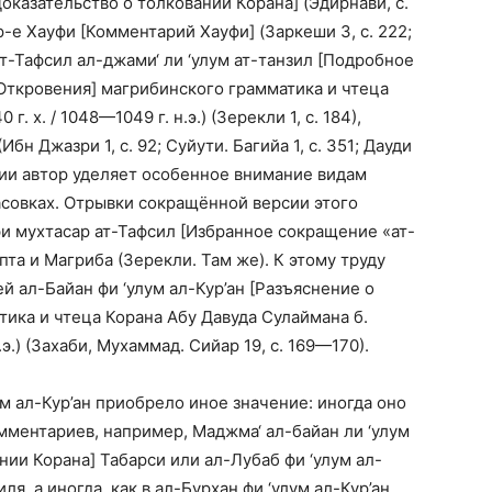
оказательство о толковании Корана] (Эдирнави, с.
р-е Хауфи [Комментарий Хауфи] (Заркеши 3, с. 222;
); ат-Тафсил ал-джами‘ ли ‘улум ат-танзил [Подробное
 Откровения] магрибинского грамматика и чтеца
. х. / 1048—1049 г. н.э.) (Зерекли 1, с. 184),
н Джазри 1, с. 92; Суйути. Багийа 1, с. 351; Дауди
рии автор уделяет особенное внимание видам
асовках. Отрывки сокращённой версии этого
фи мухтасар ат-Тафсил [Избранное сокращение «ат-
пта и Магриба (Зерекли. Там же). К этому труду
й ал-Байан фи ‘улум ал-Кур’ан [Разъяснение о
тика и чтеца Корана Абу Давуда Сулаймана б.
н.э.) (Захаби, Мухаммад. Сийар 19, с. 169—170).
 ал-Кур’ан приобрело иное значение: иногда оно
мментариев, например, Маджма‘ ал-байан ли ‘улум
нии Корана] Табарси или ал-Лубаб фи ‘улум ал-
я, а иногда, как в ал-Бурхан фи ‘улум ал-Кур’ан