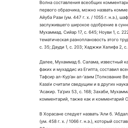
Волна составления всеобщих комментариев 
первого образчика, можно назвать комме
Айуба Рази (ум. 447 г. х. / 1055 г. н.э.),
заслужившего широкое одобрение в суннитс
Мухаммад. Сийар 17, с. 645; Ноуви 1, с. 
тематическая разноплановость этого труда 
с. 35; Дауди 1, с. 203; Хаджжи Халифа 2, с.
Далее, Мухаммад б. Салама, известный как К
факих и мухаддис из Египта, составил в
Тафсир ал-Кур’ан ал-‘азим [Толкование Вели
Каза‘и считали сведущим и в других наук
‘Асакир. Та’рих 53, с. 168; Захаби, Мухамм
комментарий, также как и комментарий С
В Хорасане следует назвать ‘Али б. ‘Абд
(ум. 458 г. х. / 1066 г. н.э.), который со