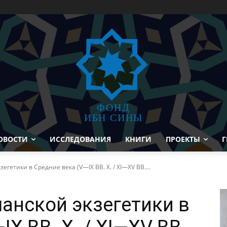
ФОНД
ИБН СИНЫ
ОВОСТИ
ИССЛЕДОВАНИЯ
КНИГИ
ПРОЕКТЫ
Г
гетики в Средние века (V—IX ВВ. Х. / XI—XV ВВ....
анской экзегетики в