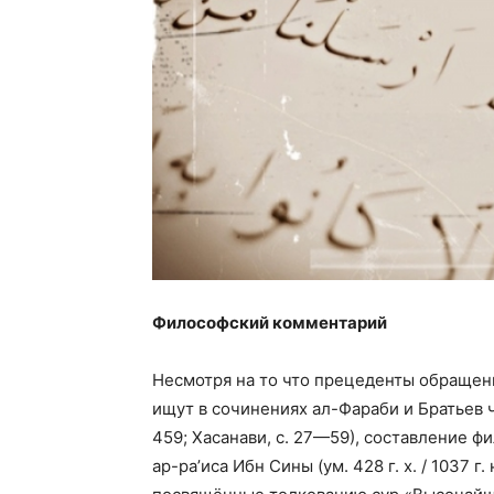
Философский комментарий
Несмотря на то что прецеденты обращени
ищут в сочинениях ал-Фараби и Братьев ч
459; Хасанави, с. 27—59), составление ф
ар-ра’иса Ибн Сины (ум. 428 г. х. / 1037 г