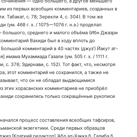
ва сочинения — одно большего, а другое меньшего
ним из первых всеобщих комментариев, созданных в
и. Табакат, с. 78; Зерекли 4, с. 304). В том же
 (ум. 468 г. х. / 1075—1076 г. н.э.) проделал
— большого, среднего и малого объёма (Ибн Джазри
й комментарий Вахиди был в ходу вплоть до
). Большой комментарий в 40 частях (джуз’) Йакут ат-
 имама Мухаммада Газали (ум. 505 г. х. / 1111 г.
, с. 376; Эдирнави, с. 152). Тот факт, что, несмотря
а, этот комментарий не сохранился, а также не
азывает, что он не обладал выдающимися
из этих хорасанских комментариев не приобрёл
 Вахиди сохранились только сокращённые рукописи
усии начался процесс составления всеобщих тафсиров,
льманской экзегетики. Среди первых образцов
из [Краткий редактор] ‘Абд ал-Хакка б. Галиба б.