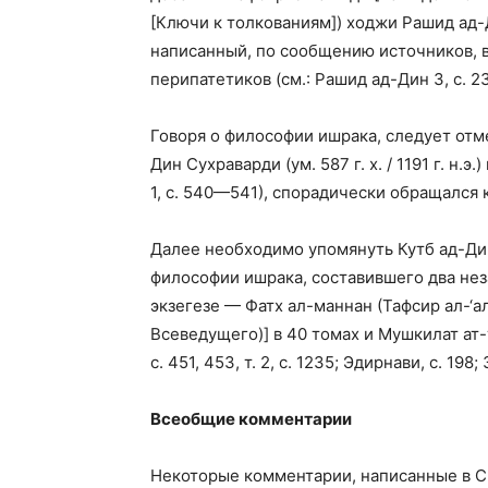
[Ключи к толкованиям]) ходжи Рашид ад
написанный, по сообщению источников, 
перипатетиков (см.: Рашид ад-Дин 3, с. 237
Говоря о философии ишрака, следует отм
Дин Сухраварди (ум. 587 г. х. / 1191 г. н.э
1, с. 540—541), спорадически обращался 
Далее необходимо упомянуть Кутб ад-Дина Ш
философии ишрака, составившего два не
экзегезе — Фатх ал-маннан (Тафсир ал-‘
Всеведущего)] в 40 томах и Мушкилат ат-
с. 451, 453, т. 2, с. 1235; Эдирнави, с. 198; 
Всеобщие комментарии
Некоторые комментарии, написанные в С