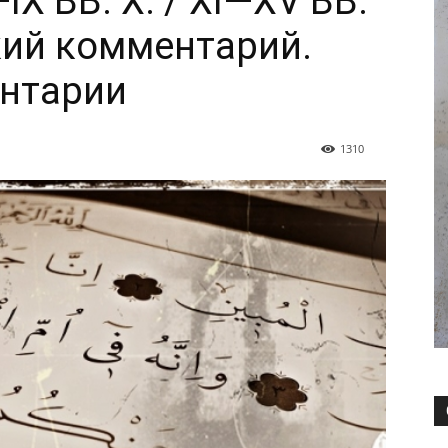
IX ВВ. Х. / XI—XV ВВ.
кий комментарий.
нтарии
1310