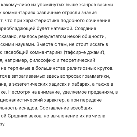
к какому-либо из упомянутых выше жанров весьма
ких комментариях различные отрасли знания
ет, что при характеристике подобного сочинения
 преобладающей будет натяжкой. Создание
сказано, явилось результатом некой общности,
ими науками. Вместе с тем, не стоит искать в
к «всеобщий комментарий» (тафсир-е джами‘),
я, например, философию и теоретический
 не терпимые в большинстве религиозных кругов.
ся в затрагиваемых здесь вопросах грамматики,
а, в экзегетических хадисах и хабарах, а также в
ке. Несмотря на внимание, уделяемое преданиям, в
ционалистический характер, а при передаче
ильность иснадов. Составление всеобщих
ой Средних веков, но вычленение их из числа
ду.