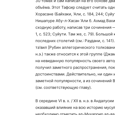
30 томах и сам написал на его основе д
объёма. Этот Тафсир следует считать од
Хорасане (Байхаки, ‘Али, с. 184, 244; Суйут
Нишапуре Абу-л-Хасан ‘Али б. Ахмад Вахиди
сходную работу, написав три сочинения 
1, с. 523; Суйути. Там же, с. 79). Большо
последних столетий (см.: Раудани, с. 141
та’вил [Рубин аллегорического толкования]
н.э.) также относится к этой группе (Джами
на невиданную популярность своего автор
получил заметного распространения, пок
достоинствами. Действительно, ни один 
заметной популярности, а из сочинений
(см. соответствующую главу).
В середине VI в. х. / XII в. н.э. в Андал
оказавший влияние на всю историю мусу
необходимо отметить ал-Мухаррир ал-вадж