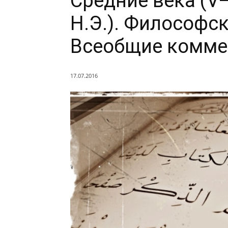
Средние века (V—
Н.Э.). Философс
Всеобщие комме
17.07.2016