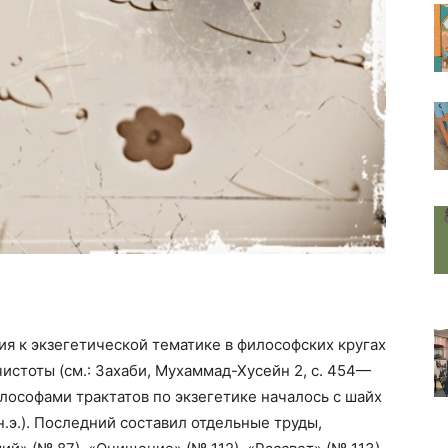
я к экзегетической тематике в философских кругах
истоты (см.: Захаби, Мухаммад-Хусейн 2, с. 454—
илософами трактатов по экзегетике началось с шайх
. н.э.). Последний составил отдельные труды,