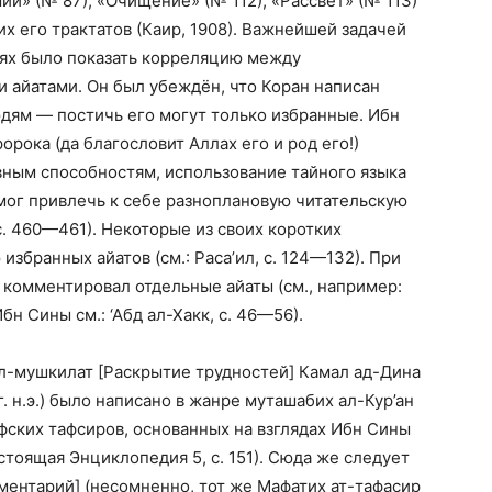
» (№ 87), «Очищение» (№ 112), «Рассвет» (№ 113)
их его трактатов (Каир, 1908). Важнейшей задачей
иях было показать корреляцию между
 айатами. Он был убеждён, что Коран написан
ям — постичь его могут только избранные. Ибн
орока (да благословит Аллах его и род его!)
вным способностям, использование тайного языка
мог привлечь к себе разноплановую читательскую
с. 460—461). Некоторые из своих коротких
избранных айатов (см.: Раса’ил, с. 124—132). При
е комментировал отдельные айаты (см., например:
Ибн Сины см.: ‘Абд ал-Хакк, с. 46—56).
-мушкилат [Раскрытие трудностей] Камал ад-Дина
 г. н.э.) было написано в жанре муташабих ал-Кур’ан
офских тафсиров, основанных на взглядах Ибн Сины
 настоящая Энциклопедия 5, с. 151). Сюда же следует
ентарий] (несомненно, тот же Мафатих ат-тафасир