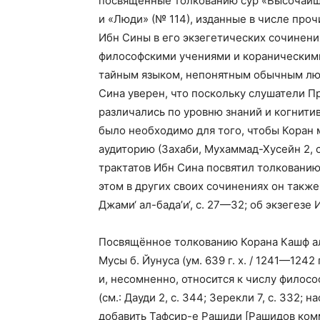
посвящённые толкованию сур «Высочайший
и «Люди» (№ 114), изданные в числе проч
Ибн Сины в его экзегетических сочинен
философскими учениями и кораническими
тайным языком, непонятным обычным люд
Сина уверен, что поскольку слушатели Пр
различались по уровню знаний и когнити
было необходимо для того, чтобы Коран 
аудиторию (Захаби, Мухаммад-Хусейн 2, 
трактатов Ибн Сина посвятил толкованию 
этом в других своих сочинениях он такж
Джами‘ ал-бада’и‘, с. 27—32; об экзегезе 
Посвящённое толкованию Корана Кашф ал
Мусы б. Йунуса (ум. 639 г. х. / 1241—1242
и, несомненно, относится к числу филос
(см.: Дауди 2, с. 344; Зерекли 7, с. 332;
добавить Тафсир-е Рашиди [Рашидов комм