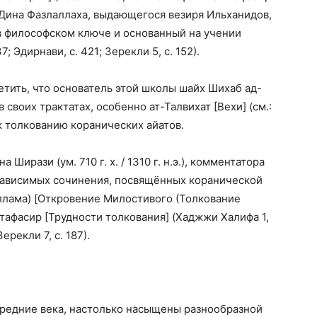
-Дина Фазлаллаха, выдающегося везиря Ильханидов,
в философском ключе и основанный на учении
; Эдирнави, с. 421; Зерекли 5, с. 152).
етить, что основатель этой школы шайх Шихаб ад-
.) в своих трактатах, особенно ат-Талвихат [Вехи] (см.:
к толкованию коранических айатов.
ирази (ум. 710 г. х. / 1310 г. н.э.), комментатора
зависимых сочинения, посвящённых коранической
аллама) [Откровение Милостивого (Толкование
тафасир [Трудности толкования] (Хаджжи Халифа 1,
Зерекли 7, с. 187).
редние века, настолько насыщены разнообразной