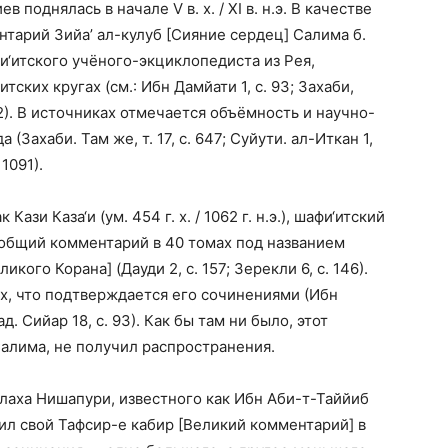
поднялась в начале V в. х. / XI в. н.э. В качестве
нтарий Зийа’ ал-кулуб [Сияние сердец] Салима б.
 шафи‘итского учёного-экциклопедиста из Рея,
ких кругах (см.: Ибн Дамйати 1, с. 93; Захаби,
222). В источниках отмечается объёмность и научно-
(Захаби. Там же, т. 17, с. 647; Суйути. ал-Иткан 1,
 1091).
ази Каза‘и (ум. 454 г. х. / 1062 г. н.э.), шафи‘итский
сеобщий комментарий в 40 томах под названием
кого Корана] (Дауди 2, с. 157; Зерекли 6, с. 146).
ах, что подтверждается его сочинениями (Ибн
ад. Сийар 18, с. 93). Как бы там ни было, этот
алима, не получил распространения.
аллаха Нишапури, известного как Ибн Аби-т-Таййиб
ставил свой Тафсир-е кабир [Великий комментарий] в