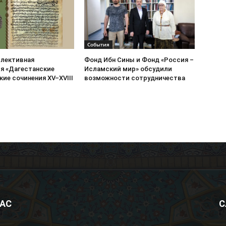
События
ллективная
Фонд Ибн Сины и Фонд «Россия –
я «Дагестанские
Исламский мир» обсудили
ие сочинения XV–XVIII
возможности сотрудничества
НАС
С