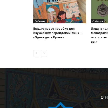
События
События
Вышло новое пособие для
Издана ко
изучающих персидский язык —
монографи
«Однажды в Иране»
историческ
вв.»
О 