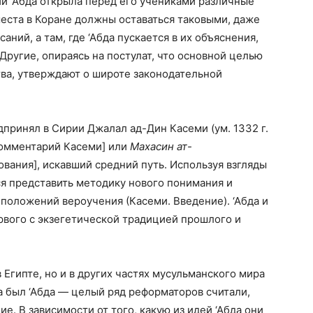
и ‘Абда открыла перед его учениками различные
места в Коране должны оставаться таковыми, даже
ний, а там, где ‘Абда пускается в их объяснения,
Другие, опираясь на постулат, что основной целью
ва, утверждают о широте законодательной
принял в Сирии Джалал ад-Дин Касеми (ум. 1332 г.
омментарий Касеми] или
Махасин ат-
вания], искавший средний путь. Используя взгляды
я представить методику нового понимания и
положений вероучения (Касеми. Введение). ‘Абда и
ервого с экзегетической традицией прошлого и
о в Египте, но и в других частях мусульманского мира
 был ‘Абда — целый ряд реформаторов считали,
ие. В зависимости от того, какую из идей ‘Абда они