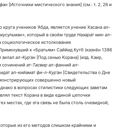
рфан
[Источники мистического знания] (см.: т. 2, 26 и
круга учеников ‘Абда, является учение Хасана ал-
-мусульман», который в своём труде
Назарат мин ал-
за социологическое истолкование
. Примкнувший к «Братьям» Саййид Кутб (казнён 1386
 зилал ал-Кур’ан
[Под сенью Корана] (изд. Каир,
ом сочинений
ат-Тасвир ал-фанний ал-
идат ал-кийамат фи-л-Кур’ан
[Свидетельства о Дне
демонстрирующих совершенно новый
однако в вопросах стилистики следующих заветам
авлял текст Корана в виде единой цепочки
ех местах, где эта связь не была столь очевидной,
екоторые из его методов слишком крайними и