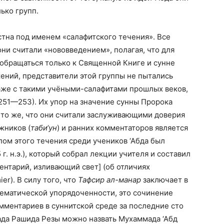
ько групп.
стна под именем «салафитского течения». Все
ни считали «нововведением», полагая, что для
обращаться только к Священной Книге и сунне
ений, представители этой группы не пытались
даже с такими учёными-салафитами прошлых веков,
. 251—253). Их упор на значение сунны Пророка
 то же, что они считали заслуживающими доверия
жников (
таби‘ун
) и ранних комментаторов является
лом этого течения среди учеников ‘Абда был
 г. н.э.), который собрал лекции учителя и составил
нтарий, изливающий свет] (об отличиях
er). В силу того, что
Тафсир ал-манар
заключает в
 тематической упорядоченности, это сочинение
мментариев в суннитской среде за последние сто
да Рашида Резы можно назвать Мухаммада ‘Абд