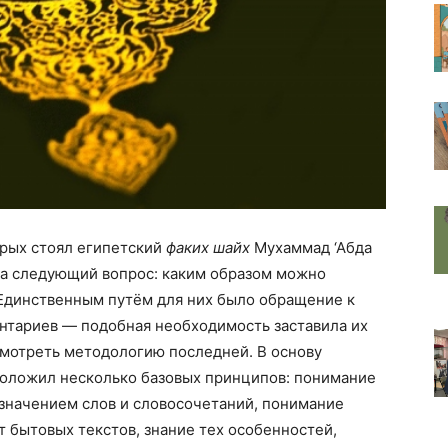
орых стоял египетский
факих
шайх
Мухаммад ‘Абда
твет на следующий вопрос: каким образом можно
Единственным путём для них было обращение к
ентариев — подобная необходимость заставила их
смотреть методологию последней. В основу
положил несколько базовых принципов: понимание
 значением слов и словосочетаний, понимание
т бытовых текстов, знание тех особенностей,