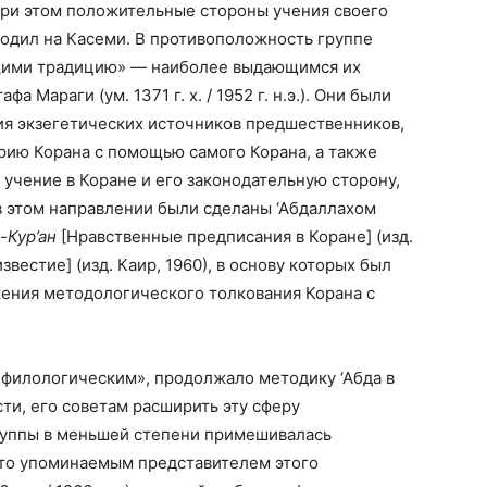
 при этом положительные стороны учения своего
ходил на Касеми. В противоположность группе
щими традицию» — наиболее выдающимся их
Мараги (ум. 1371 г. х. / 1952 г. н.э.). Они были
я экзегетических источников предшественников,
рию Корана с помощью самого Корана, а также
учение в Коране и его законодательную сторону,
в этом направлении были сделаны ‘Абдаллахом
-Кур’ан
[Нравственные предписания в Коране] (изд.
звестие] (изд. Каир, 1960), в основу которых был
ения методологического толкования Корана с
«филологическим», продолжало методику ‘Абда в
сти, его советам расширить эту сферу
группы в меньшей степени примешивалась
то упоминаемым представителем этого