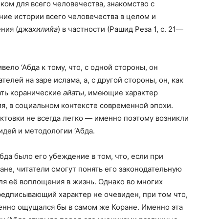
ком для всего человечества, знакомство с
ние истории всего человечества в целом и
ния (
джахилийа
) в частности (Рашид Реза 1, с. 21—
ло ‘Абда к тому, что, с одной стороны, он
елей на заре ислама, а, с другой стороны, он, как
ать коранические
айаты
, имеющие характер
, в социальном контексте современной эпохи.
актовки не всегда легко — именно поэтому возникли
дей и методологии ‘Абда.
да было его убеждение в том, что, если при
не, читатели смогут понять его законодательную
ля её воплощения в жизнь. Однако во многих
редписывающий характер не очевиден, при том что,
венно ощущался бы в самом же Коране. Именно эта