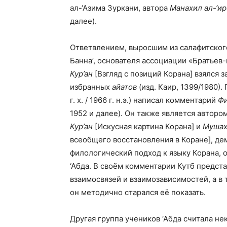
ал-‘Азима Зуркани, автора
Манахил ал-‘и
далее).
Ответвлением, выросшим из салафитского 
Банна’, основателя ассоциации «Братьев
Кур’ан
[Взгляд с позиций Корана] взялся 
избранных
айатов
(изд. Каир, 1399/1980)
г. х. / 1966 г. н.э.) написал комментарий
Фи
1952 и далее). Он также является автор
Кур’ан
[Искусная картина Корана] и
Мушах
всеобщего восстановления в Коране], 
филологический подход к языку Корана, 
‘Абда. В своём комментарии Кутб предст
взаимосвязей и взаимозависимостей, а в т
он методично старался её показать.
Другая группа учеников ‘Абда считала н