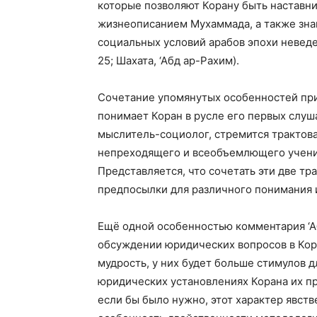
которые позволяют Корану быть наставни
жизнеописанием Мухаммада, а также зна
социальных условий арабов эпохи неведе
25; Шахата, ‘Абд ар-Рахим).
Сочетание упомянутых особенностей приве
понимает Коран в русле его первых слушат
мыслитель-социолог, стремится трактов
непреходящего и всеобъемлющего учения
Представляется, что сочетать эти две тр
предпосылки для различного понимания и
Ещё одной особенностью комментария ‘Аб
обсуждении юридических вопросов в Кора
мудрость, у них будет больше стимулов д
юридических установлениях Корана их п
если бы было нужно, этот характер явст