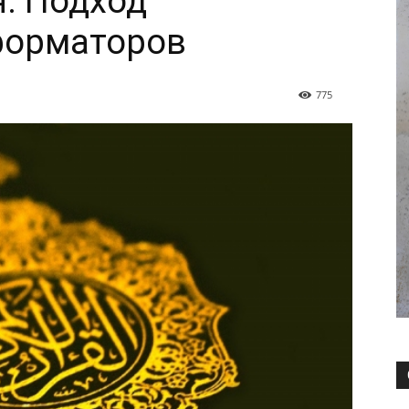
. Подход
форматоров
775