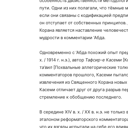
особенность двойственности методологи
пути. Одни из них полагали, что тёмные 
если они связаны с кодификацией предписа
он отступает от собственных принципов. 
Корана является наставление человечест
мудрости в комментарии ‘Абда.
Одновременно с ‘Абда похожий опыт пред
х. / 1914 г. н.э.), автор
Тафсир-е Касеми
[К
та’вил
[Похвальные аллегорические толко
комментаторов прошлого, Касеми пыталс
извлечения из Священного Корана новых 
Касеми отличает друг от друга разрыв п
стремление к обобщению последнего.
В середине XIV в. х. / XX в. н.э. не тольк
эталоном реформаторского комментатора
что их взгяды испытали на себе его влиян