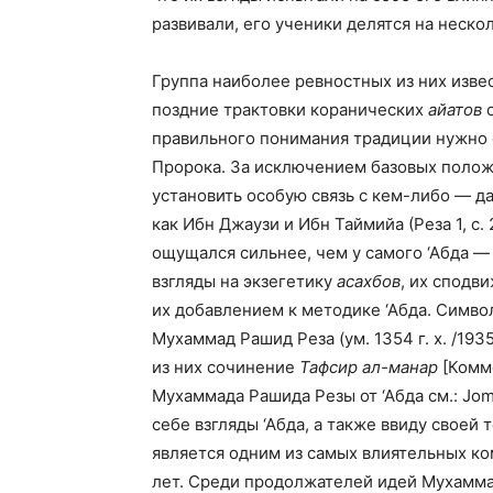
развивали, его ученики делятся на нескол
Группа наиболее ревностных из них изве
поздние трактовки коранических
айатов
о
правильного понимания традиции нужно 
Пророка. За исключением базовых полож
установить особую связь с кем-либо — 
как Ибн Джаузи и Ибн Таймийа (Реза 1, с
ощущался сильнее, чем у самого ‘Абда —
взгляды на экзегетику
асахбов
, их сподви
их добавлением к методике ‘Абда. Симво
Мухаммад Рашид Реза (ум. 1354 г. х. /1935
из них сочинение
Тафсир ал-манар
[Комме
Мухаммада Рашида Резы от ‘Абда см.: Jomi
себе взгляды ‘Абда, а также ввиду своей
является одним из самых влиятельных ко
лет. Среди продолжателей идей Мухамма