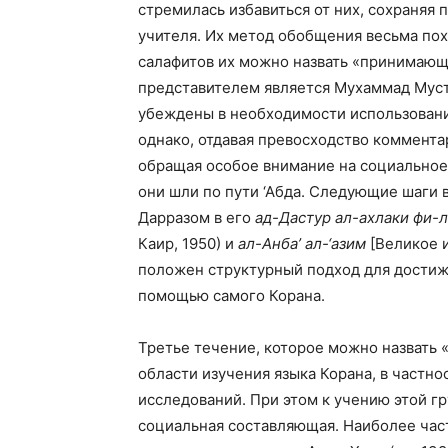
стремилась избавиться от них, сохраняя
учителя. Их метод обобщения весьма по
салафитов их можно назвать «принимаю
представителем является Мухаммад Мустафа 
убеждены в необходимости использовани
однако, отдавая превосходство коммента
обращая особое внимание на социальное 
они шли по пути ‘Абда. Следующие шаги 
Дарразом в его
ад-Дастур ал-ахлаки фи-л
Каир, 1950) и
ал-Анба’ ал-‘азим
[Великое и
положен структурный подход для достиж
помощью самого Корана.
Третье течение, которое можно назвать 
области изучения языка Корана, в частно
исследований. При этом к учению этой 
социальная составляющая. Наиболее час