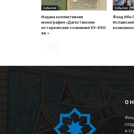
События
События
Издана коллективная
Фонд Ибн 
монография «Дагестанские
Исламский
исторические сочинения XV–XVIII
возможнос
вв.»
О 
Фон
созд
и ст