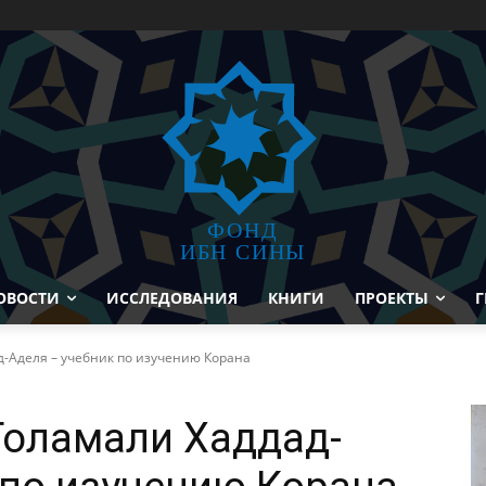
ФОНД
ИБН СИНЫ
ОВОСТИ
ИССЛЕДОВАНИЯ
КНИГИ
ПРОЕКТЫ
Г
д-Аделя – учебник по изучению Корана
Голамали Хаддад-