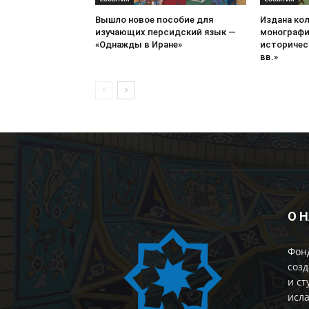
Вышло новое пособие для
Издана ко
изучающих персидский язык —
монографи
«Однажды в Иране»
историческ
вв.»
О 
Фон
созд
и ст
исла