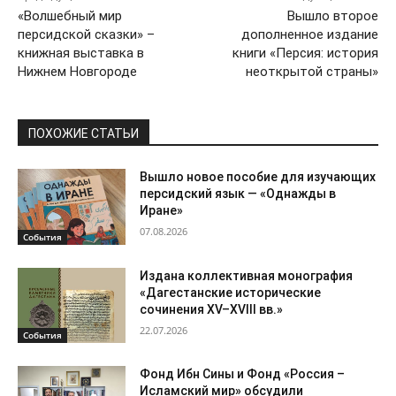
«Волшебный мир
Вышло второе
персидской сказки» –
дополненное издание
книжная выставка в
книги «Персия: история
Нижнем Новгороде
неоткрытой страны»
ПОХОЖИЕ СТАТЬИ
Вышло новое пособие для изучающих
персидский язык — «Однажды в
Иране»
07.08.2026
События
Издана коллективная монография
«Дагестанские исторические
сочинения XV–XVIII вв.»
22.07.2026
События
Фонд Ибн Сины и Фонд «Россия –
Исламский мир» обсудили