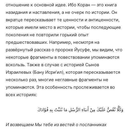
отношение к основной идее. Ибо Коран — это книга
назидания и наставления, а не очерк по истории. Он
вкратце пересказывает те ценности и антиценности,
которые имели место в истории, чтобы последующие
поколения не повторили горький опыт
предшествовавших. Например, несмотря на
развёрнутый рассказ о пророке Йусуфе, мы видим, что
некоторые фрагменты в повествовании упоминаются
вскользь. Также в случае с историей Сынов
Израилевых (Бану Исри’ил), которая пересказывается
несколько раз, многие неглавные фрагменты не
упоминаются. Эта особенность прослеживается во
всех историях:
وَكُلًّا نَّقُصُّ عَلَيْكَ مِنْ أَنبَاءِ الرُّسُلِ مَا نُثَبِّتُ بِهِ فُؤَادَكَ
И возвещаем Мы тебе из вестей о посланниках