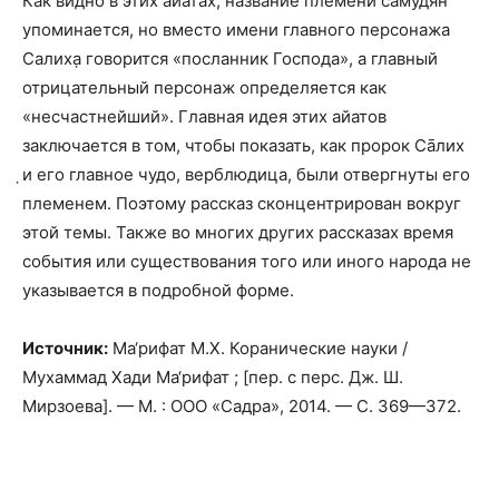
Как видно в этих айатах, название племени самудян
упоминается, но вместо имени главного персонажа
Салиха̣ говорится «посланник Господа», а главный
отрицательный персонаж определяется как
«несчастнейший». Главная идея этих айатов
заключается в том, чтобы показать, как пророк Сāлих
̣и его главное чудо, верблюдица, были отвергнуты его
племенем. Поэтому рассказ сконцентрирован вокруг
этой темы. Также во многих других рассказах время
события или существования того или иного народа не
указывается в подробной форме.
Источник:
Ма‘рифат М.Х. Коранические науки /
Мухаммад Хади Ма‘рифат ; [пер. с перс. Дж. Ш.
Мирзоева]. — М. : ООО «Садра», 2014. — С. 369—372.