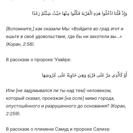
وَإِذْ قُلْنَا ادْخُلُوا هَذِهِ الْقَرْيَةَ فَكُلُوا مِنْهَا حَيْثُ شِئْتُمْ رَغَدًا
[Вспомните,] как сказали Мы: «Войдите во град этот и
ешьте в своё удовольствие, где бы ни захотели вы…»
(Коран, 2:58).
В рассказе о пророке ‘Узайре:
أَوْ كَالَّذِي مَرَّ عَلَى قَرْيَةٍ وَهِيَ خَاوِيَةٌ عَلَى عُرُوشِهَا
Или [не задумывался ли ты над тем] человеком,
который сказал, проезжая [на осле] мимо города,
опустошённого и разрушенного до основания? (Коран,
2:259).
В рассказе о племени Самуд и пророке Салихе̣: