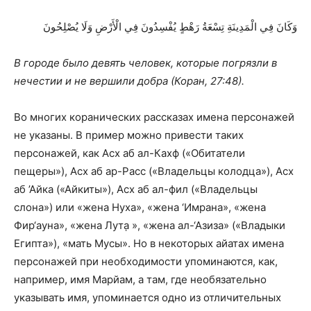
وَكَانَ فِي الْمَدِينَةِ تِسْعَةُ رَهْطٍ يُفْسِدُونَ فِي الْأَرْضِ وَلَا يُصْلِحُونَ
В городе было девять человек, которые погрязли в
нечестии и не вершили добра (Коран, 27:48).
Во многих коранических рассказах имена персонажей
не указаны. В пример можно привести таких
персонажей, как Асх аб ал-Кахф («Обитатели
пещеры»), Асх аб ар-Расс («Владельцы колодца»), Асх
аб ’Айка («Айкиты»), Асх аб ал-фил («Владельцы
слона») или «жена Нуха», «жена ‘Имрана», «жена
Фир‘ауна», «жена Лута̣ », «жена ал-‘Азиза» («Владыки
Египта»), «мать Мусы». Но в некоторых айатах имена
персонажей при необходимости упоминаются, как,
например, имя Марйам, а там, где необязательно
указывать имя, упоминается одно из отличительных