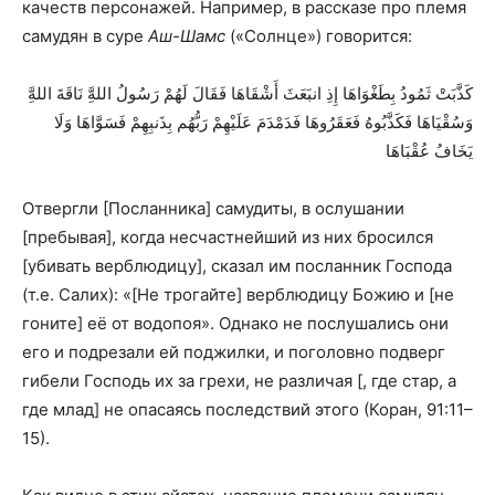
качеств персонажей. Например, в рассказе про племя
самудян в суре
Аш-Шамс
(«Солнце») говорится:
كَذَّبَتْ ثَمُودُ بِطَغْوَاهَا إِذِ انبَعَثَ أَشْقَاهَا فَقَالَ لَهُمْ رَسُولُ اللهَِّ نَاقَةَ اللهَِّ
وَسُقْيَاهَا فَكَذَّبُوهُ
فَعَقَرُوهَا فَدَمْدَمَ عَلَيْهِمْ رَبُّهُم بِذَنبِهِمْ فَسَوَّاهَا وَلَا
يَخَافُ عُقْبَاهَا
Отвергли [Посланника] самудиты, в ослушании
[пребывая], когда несчастнейший из них бросился
[убивать верблюдицу], сказал им посланник Господа
(т.е. Салих): «[Не трогайте] верблюдицу Божию и [не
гоните] её от водопоя». Однако не послушались они
его и подрезали ей поджилки, и поголовно подверг
гибели Господь их за грехи, не различая [, где стар, а
где млад] не опасаясь последствий этого (Коран, 91:11–
15).