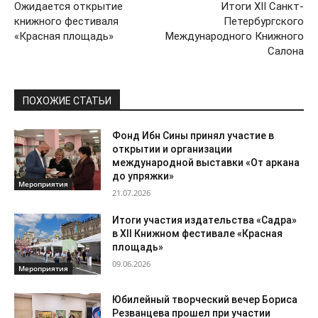
Ожидается открытие
Итоги XII Санкт-
книжного фестиваля
Петербургского
«Красная площадь»
Международного Книжного
Салона
ПОХОЖИЕ СТАТЬИ
Фонд Ибн Сины принял участие в
открытии и организации
международной выставки «От аркана
до упряжки»
Мероприятия
21.07.2026
Итоги участия издательства «Садра»
в XII Книжном фестивале «Красная
площадь»
09.06.2026
Мероприятия
Юбилейный творческий вечер Бориса
Резванцева прошел при участии