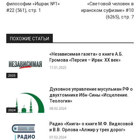
философии «Ишрак №1»
«Световой человек в
#22 (561), стр. 1
иранском суфизме» #10
(6265), стр. 7
ПОХОЖИЕ СТАТЬИ
«Независимая газета» о книге А.Б.
Громова «Персия – Иран: ХХ век»
17.01.2025
2025
Духовное управление мусульман РФ о
двухтомнике Ибн-Сины «Исцеление.
Теология»
08.02.2024
2024
Радио «Книга» о книге М.Ф. Видясовой
и В.В. Орлова «Алжир у трех дорог»
07.02.2024