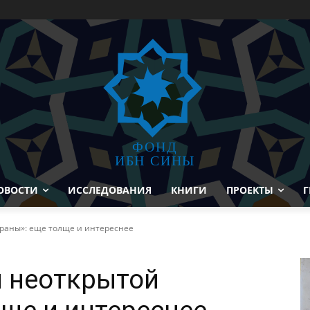
ФОНД
ИБН СИНЫ
ОВОСТИ
ИССЛЕДОВАНИЯ
КНИГИ
ПРОЕКТЫ
Г
траны»: еще толще и интереснее
я неоткрытой