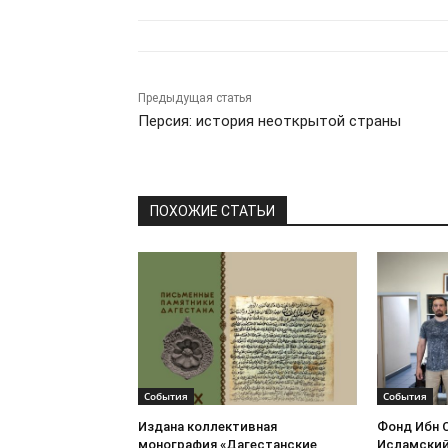
Предыдущая статья
Персия: история неоткрытой страны
ПОХОЖИЕ СТАТЬИ
События
События
Издана коллективная
Фонд Ибн 
монография «Дагестанские
Исламский