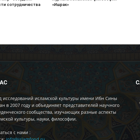
ти сотрудничества
«Ишрак»
НАС
С
д исследований исламской культуры имени Ибн Сины
ан в 2007 году и объединяет представителей научного
уденческого сообщества, изучающих разные аспекты
мской культуры, науки, философии.
аться с нами :
та:
info@islamfond.ru