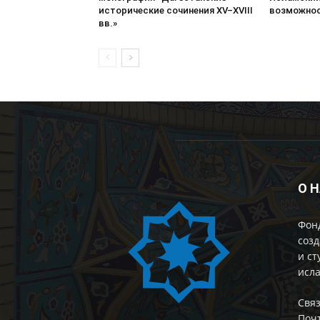
исторические сочинения XV–XVIII
возможнос
вв.»
О 
Фон
созд
и ст
исла
Cвяз
Поч