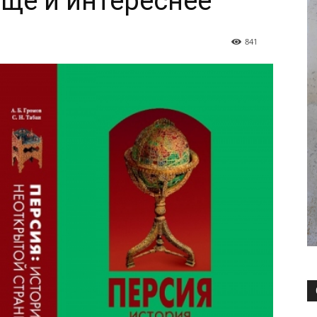
лще и интереснее
841