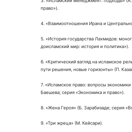
3. «Исламский менеджмент: подходы» (А.
право»).
4. «Взаимоотношения Ирана и Центрально
5. «История государства Лахмидов: моног
доисламский мир: история и политика»).
6. «Критический взгляд на исламское ре
пути решения, новые горизонты» (П. Каза
7. «Исламское право: вопросы экономики 
Баешева; серия «Экономика и право»).
8. «Жена Героя» (Б. Зарабизаде; серия «В
9. «Три жреца» (М. Кейсари).