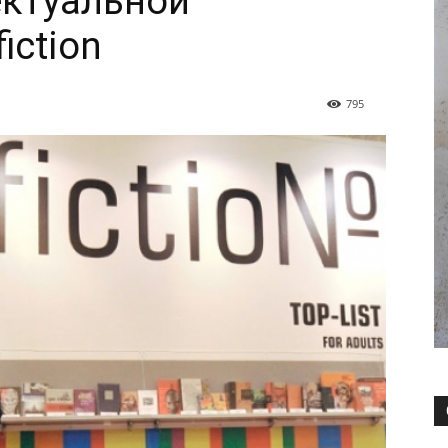
ектуальной
iction
795