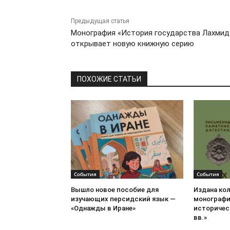
Предыдущая статья
Монография «История государства Лахмид
открывает новую книжную серию
ПОХОЖИЕ СТАТЬИ
События
События
Вышло новое пособие для
Издана ко
изучающих персидский язык —
монографи
«Однажды в Иране»
историческ
вв.»