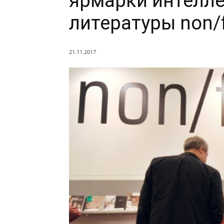
ярмарки интелл
литературы non/f
21.11.2017