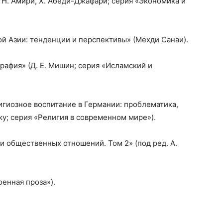
 Н. Амири, Х. Абеди-Джафари; серия «Экономика и
й Азии: тенденции и перспективы» (Мехди Санаи).
рафия» (Д. Е. Мишин; серия «Исламский и
лигиозное воспитание в Германии: проблематика,
ку; серия «Религия в современном мире»).
и общественных отношений. Том 2» (под ред. А.
оенная проза»).