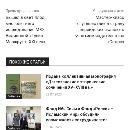
Предыдущая статья
Следующая статья
Вышел в свет плод
Мастер-класс
многолетнего
«Путешествие в страну
исследования М.Ф.
персидских сказок» с
Видясовой «Тунис.
участием издательства
Маршрут в XXI век»
«Садра»
ПОХОЖИЕ СТАТЬИ
Издана коллективная монография
«Дагестанские исторические
сочинения XV–XVIII вв.»
22.07.2026
События
Фонд Ибн Сины и Фонд «Россия –
Исламский мир» обсудили
возможности сотрудничества
10.07.2026
События