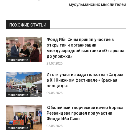
мусульманских мыслителей
ПОХОЖИЕ СТАТЬИ
Фонд Ибн Сины принял участие в
открытии и организации
международной выставки «От аркана
до упряжки»
Мероприятия
21.07.2026
Итоги участия издательства «Садра»
в XII Книжном фестивале «Красная
площадь»
09.06.2026
Мероприятия
Юбилейный творческий вечер Бориса
Резванцева прошел при участии
Фонда Ибн Сины
02.06.2026
Мероприятия