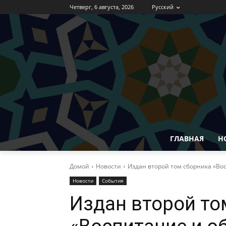
Четверг, 6 августа, 2026
Русский
ГЛАВНАЯ
Н
Домой
Новости
Издан второй том сборника «Во
Новости
События
Издан второй то