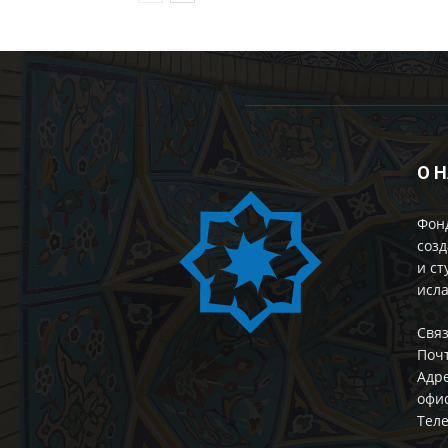
О 
Фон
созд
и ст
исла
Cвяз
Поч
Адре
офис
Теле