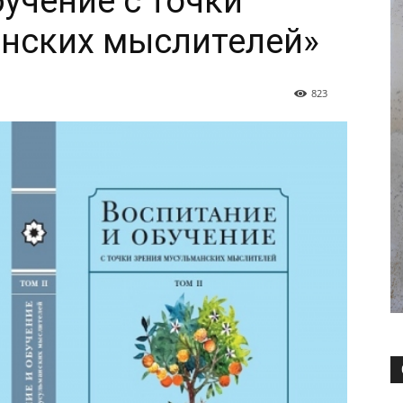
учение с точки
анских мыслителей»
823