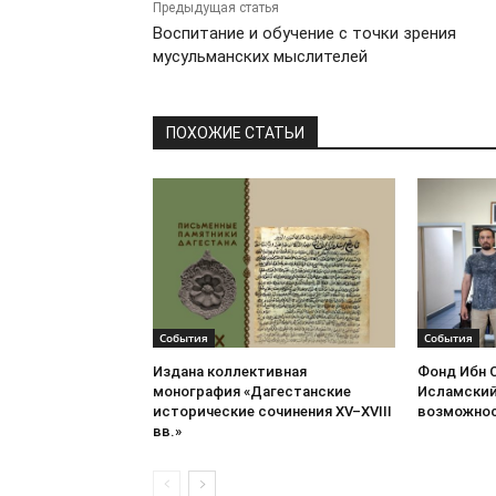
Предыдущая статья
Воспитание и обучение с точки зрения
мусульманских мыслителей
ПОХОЖИЕ СТАТЬИ
События
События
Издана коллективная
Фонд Ибн 
монография «Дагестанские
Исламский
исторические сочинения XV–XVIII
возможнос
вв.»