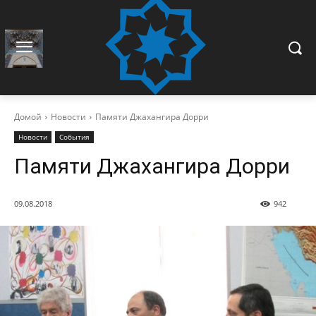
Домой
Новости
Памяти Джахангира Дорри
Новости
События
Памяти Джахангира Дорри
09.08.2018
942