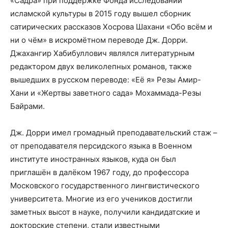
«Садра» при поддержке Фонда исследований
исламской культуры в 2015 году вышел сборник
сатирических рассказов Хосрова Шахани «Обо всём и
ни о чём» в искромётном переводе Дж. Дорри.
Джахангир Хабибуллович являлся литературным
редактором двух великолепных романов, также
вышедших в русском переводе: «Её я» Резы Амир-
Хани и «Жертвы заветного сада» Мохаммада-Резы
Байрами.
Дж. Дорри имел громадный преподавательский стаж –
от преподавателя персидского языка в Военном
институте иностранных языков, куда он был
приглашён в далёком 1967 году, до профессора
Московского государственного лингвистического
университета. Многие из его учеников достигли
заметных высот в науке, получили кандидатские и
докторские степени, стали известными