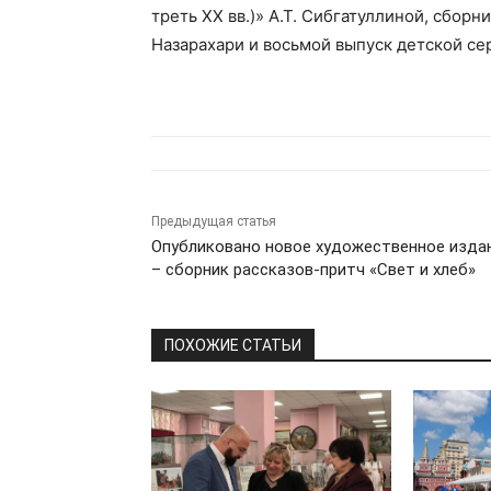
треть XX вв.)» А.Т. Сибгатуллиной, сборн
Назарахари и восьмой выпуск детской с
Предыдущая статья
Опубликовано новое художественное изда
– сборник рассказов-притч «Свет и хлеб»
ПОХОЖИЕ СТАТЬИ