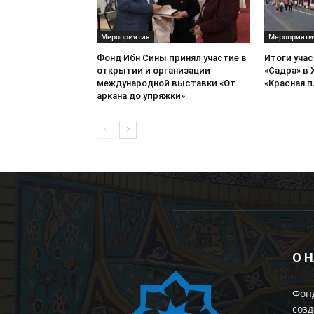
Мероприятия
Мероприяти
Фонд Ибн Сины принял участие в
Итоги уча
открытии и организации
«Садра» в 
международной выставки «От
«Красная 
аркана до упряжки»
О 
Фон
созд