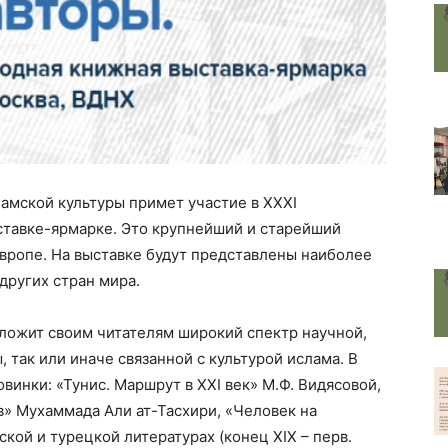
ламской культуры примет участие в XXXI
тавке-ярмарке. Это крупнейший и старейший
вропе. На выставке будут представлены наиболее
других стран мира.
редложит своим читателям широкий спектр научной,
 так или иначе связанной с культурой ислама. В
инки: «Тунис. Маршрут в XXI век» М.Ф. Видясовой,
в» Мухаммада Али ат-Тасхири, «Человек на
ской и турецкой литературах (конец XIX
–
перв.