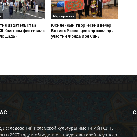
я
Мероприятия
стия издательства
Юбилейный творческий вечер
XII Книжном фестивале
Бориса Резванцева прошел при
площадь»
участии Фонда Ибн Сины
НАС
С
д исследований исламской культуры имени Ибн Сины
ан в 2007 году и объединяет представителей научного