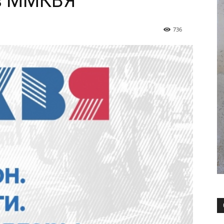
 в ММКВЯ
736