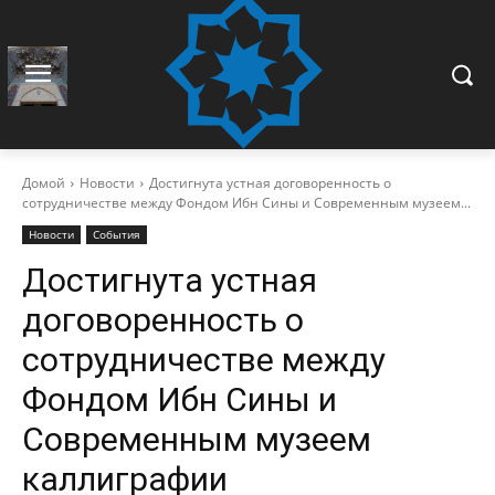
Домой
Новости
Достигнута устная договоренность о
сотрудничестве между Фондом Ибн Сины и Современным музеем...
Новости
События
Достигнута устная
договоренность о
сотрудничестве между
Фондом Ибн Сины и
Современным музеем
каллиграфии