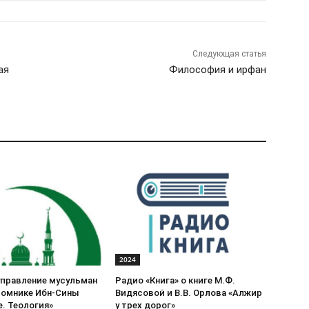
Следующая статья
ая
Философия и ирфан
2024
управление мусульман
Радио «Книга» о книге М.Ф.
томнике Ибн-Сины
Видясовой и В.В. Орлова «Алжир
. Теология»
у трех дорог»