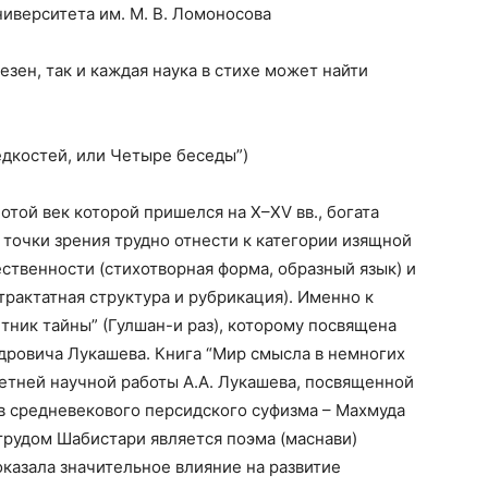
иверситета им. М. В. Ломоносова
езен, так и каждая наука в стихе может найти
едкостей, или Четыре беседы”)
отой век которой пришелся на X–XV вв., богата
точки зрения трудно отнести к категории изящной
ственности (стихотворная форма, образный язык) и
трактатная структура и рубрикация). Именно к
тник тайны” (Гулшан-и раз), которому посвящена
дровича Лукашева. Книга “Мир смысла в немногих
етней научной работы А.А. Лукашева, посвященной
в средневекового персидского суфизма – Махмуда
 трудом Шабистари является поэма (маснави)
 оказала значительное влияние на развитие