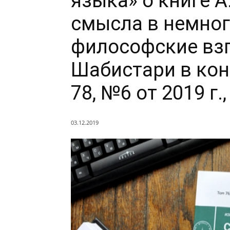
языка» о книге 
смысла в немног
философские вз
Шабистари в кон
78, №6 от 2019 г.
03.12.2019