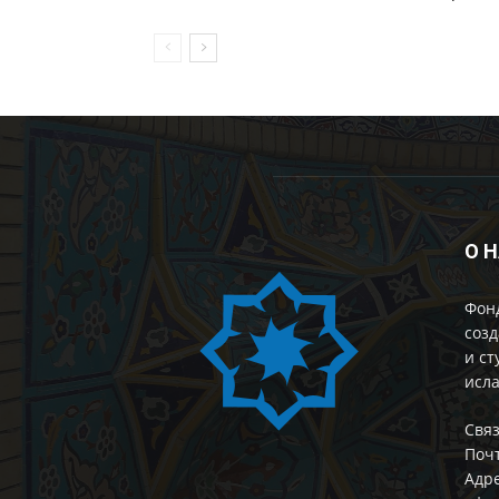
О 
Фон
созд
и ст
исла
Cвяз
Поч
Адре