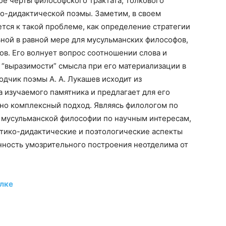
е черты философского трактата, толкового
но-дидактической поэмы. Заметим, в своем
тся к такой проблеме, как определение стратегии
ной в равной мере для мусульманских философов,
ов. Его волнует вопрос соотношении слова и
 “выразимости” смысла при его материализации в
водчик поэмы А. А. Лукашев исходит из
 изучаемого памятника и предлагает для его
но комплексный подход. Являясь филологом по
 мусульманской философии по научным интересам,
этико-дидактические и поэтологические аспекты
енность умозрительного построения неотделима от
лке