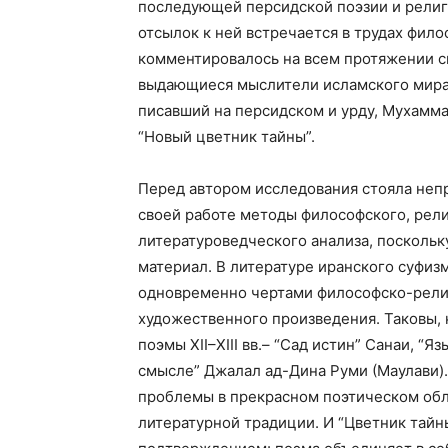
последующей персидской поэзии и рели
отсылок к ней встречается в трудах фил
комментировалось на всем протяжении св
выдающиеся мыслители исламского мира у
писавший на персидском и урду, Мухаммад
“Новый цветник тайны”.
Перед автором исследования стояла непр
своей работе методы философского, рели
литературоведческого анализа, поскольк
материал. В литературе иранского суфи
одновременно чертами философско-религ
художественного произведения. Таковы, 
поэмы XII–XIII вв.– “Сад истин” Санаи, “
смысле” Джалал ад-Дина Руми (Маулави)
проблемы в прекрасном поэтическом об
литературной традиции. И “Цветник тай