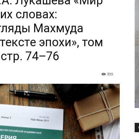
А.А. Лукашева «Мир
их словах:
гляды Махмуда
тексте эпохи», том
, стр. 74–76
859