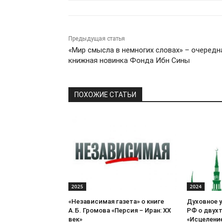
Предыдущая статья
«Мир смысла в немногих словах» – очередн
книжная новинка Фонда Ибн Сины
ПОХОЖИЕ СТАТЬИ
2025
2024
«Независимая газета» о книге
Духовное 
А.Б. Громова «Персия – Иран: ХХ
РФ о двух
век»
«Исцеление