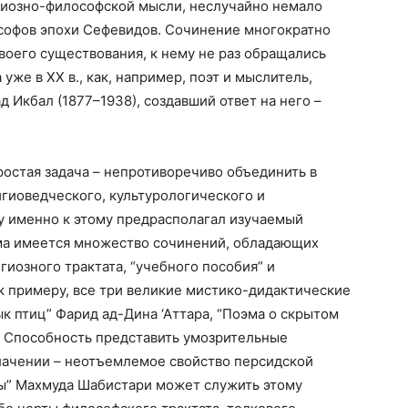
гиозно-философской мысли, неслучайно немало
ософов эпохи Сефевидов. Сочинение многократно
оего существования, к нему не раз обращались
же в XX в., как, например, поэт и мыслитель,
 Икбал (1877–1938), создавший ответ на него –
остая задача – непротиворечиво объединить в
гиоведческого, культурологического и
у именно к этому предрасполагал изучаемый
зма имеется множество сочинений, обладающих
иозного трактата, “учебного пособия” и
к примеру, все три великие мистико-дидактические
Язык птиц” Фарид ад-Дина ‘Аттара, “Поэма о скрытом
. Способность представить умозрительные
лачении – неотъемлемое свойство персидской
ны” Махмуда Шабистари может служить этому