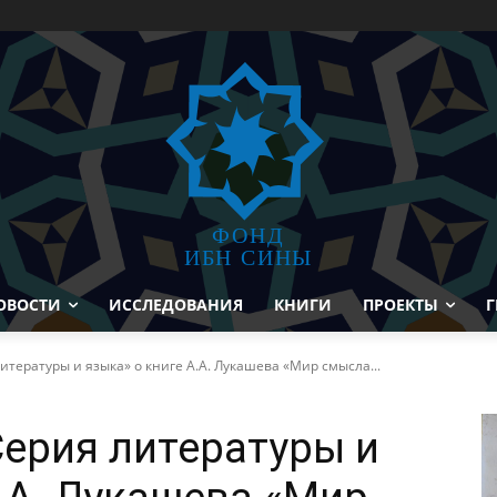
ФОНД
ИБН СИНЫ
ОВОСТИ
ИССЛЕДОВАНИЯ
КНИГИ
ПРОЕКТЫ
Г
итературы и языка» о книге А.А. Лукашева «Мир смысла...
Серия литературы и