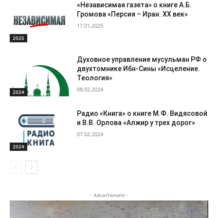
«Независимая газета» о книге А.Б.
Громова «Персия – Иран: ХХ век»
17.01.2025
2025
Духовное управление мусульман РФ о
двухтомнике Ибн-Сины «Исцеление.
Теология»
08.02.2024
2024
Радио «Книга» о книге М.Ф. Видясовой
и В.В. Орлова «Алжир у трех дорог»
07.02.2024
2024
- Advertisment -