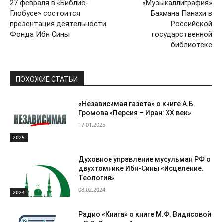
27 февраля в «Библио-
«Музыкаллиграфия»
Глобусе» состоится
Бахмана Панахи в
презентация деятельности
Российской
Фонда Ибн Сины
государственной
библиотеке
ПОХОЖИЕ СТАТЬИ
«Независимая газета» о книге А.Б.
Громова «Персия – Иран: ХХ век»
17.01.2025
2025
Духовное управление мусульман РФ о
двухтомнике Ибн-Сины «Исцеление.
Теология»
08.02.2024
2024
Радио «Книга» о книге М.Ф. Видясовой