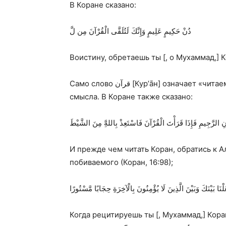
В Коране сказано:
دُنْ حَكِيمٍ عَلِيمٍ وَإِنَّكَ لَتُلَقَّى الْقُرْآنَ مِن لَّ
Воистину, обретаешь ты [, о Мухаммад,] К
Само слово
قرآن
[Кур’āн] означает «читаем
смысла. В Коране также сказано:
ِ الرَّجِيمِ فَإِذَا قَرَأْتَ الْقُرْآنَ فَاسْتَعِذْ بِاللهَِّ مِنَ الشَّيْطَ
И прежде чем читать Коран, обратись к 
побиваемого (Коран, 16:98);
ْنَا بَيْنَكَ وَبَيْنَ الَّذِينَ لَا يُؤْمِنُونَ بِالْآخِرَةِ حِجَابًا مَّسْتُورًا
Когда рецитируешь ты [, Мухаммад,] Кора