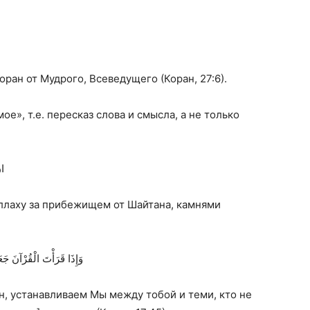
оран от Мудрого, Всеведущего (Коран, 27:6).
ое», т.е. пересказ слова и смысла, а не только
ان
Аллаху за прибежищем от Шайтана, камнями
وَإِذَا قَرَأْتَ الْقُرْآنَ جَعَل
н, устанавливаем Мы между тобой и теми, кто не