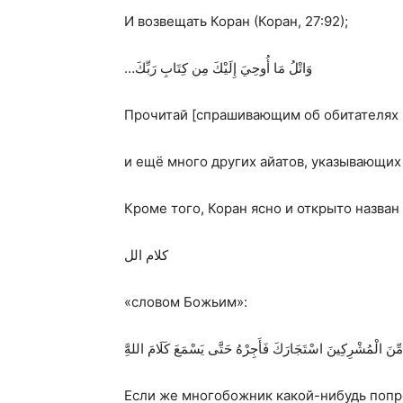
И возвещать Коран (Коран, 27:92);
…
وَاتْلُ مَا أُوحِيَ إِلَيْكَ مِن كِتَابِ رَبِّكَ
Прочитай [спрашивающим об обитателях п
и ещё много других айатов, указывающих
Кроме того, Коран ясно и открыто назван
کلام الل
«словом Божьим»:
 مِّنَ الْمُشْرِكِينَ اسْتَجَارَكَ فَأَجِرْهُ حَتَّى يَسْمَعَ كَلَامَ اللهَِّ
Если же многобожник какой-нибудь попро