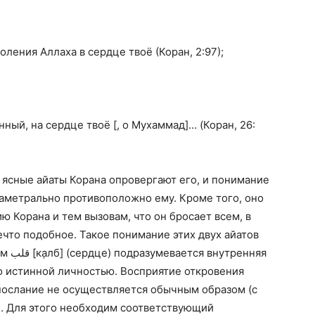
оления Аллаха в сердце твоё (Коран, 2:97);
ный, на сердце твоё [, о Мухаммад]… (Коран, 26:
к ясные айаты Корана опровергают его, и понимание
аметрально противоположно ему. Кроме того, оно
 Корана и тем вызовам, что он бросает всем, в
ечто подобное. Такое понимание этих двух айатов
ом
قلب
[ка̣лб] (сердце) подразумевается внутренняя
го истинной личностью. Восприятие откровения
послание не осуществляется обычным образом (с
. Для этого необходим соответствующий