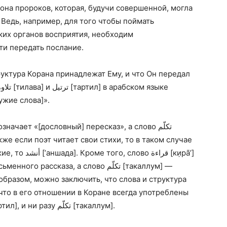
она пророков, которая, будучи совершенной, могла
 Ведь, например, для того чтобы поймать
ких органов восприятия, необходим
ти передать послание.
труктура Корана принадлежат Ему, и что Он передал
تلاو
[тилава] и
ترتيل
[тартил] в арабском языке
ужие слова]».
] означает «[дословный] пересказ», а слово
تکلّم
же если поэт читает свои стихи, то в таком случае
жие, то
أنشد
[’аншада]. Кроме того, слово
قراءة
[ки̣рā’]
сьменного рассказа, а слово
تکلّم
[такаллум] —
образом, можно заключить, что слова и структура
что в его отношении в Коране всегда употреблены
ртил], и ни разу
تکلّم
[такаллум].