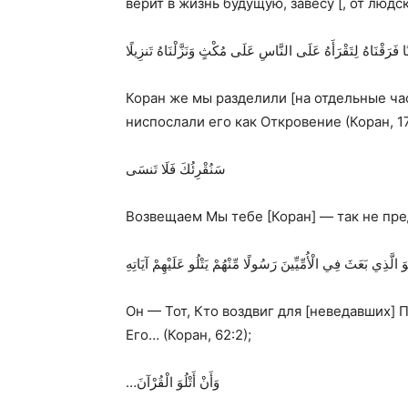
верит в жизнь будущую, завесу [, от людск
ًا فَرَقْنَاهُ لِتَقْرَأَهُ عَلَى النَّاسِ عَلَى مُكْثٍ وَنَزَّلْنَاهُ تَنزِيلًا
Коран же мы разделили [на отдельные ча
ниспослали его как Откровение (Коран, 17
سَنُقْرِئُكَ فَلَا تَنسَى
Возвещаем Мы тебе [Коран] — так не пред
َ الَّذِي بَعَثَ فِي الْأُمِّيِّينَ رَسُولًا مِّنْهُمْ يَتْلُو عَلَيْهِمْ آيَاتِهِ
Он — Тот, Кто воздвиг для [неведавших] 
Его… (Коран, 62:2);
…
وَأَنْ أَتْلُوَ الْقُرْآنَ