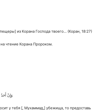
ещеры] из Корана Господа твоего… (Коран, 18:27)
 на чтение Корана Пророком.
وَإِنْ أَحَدٌ
сит у тебя [, Мухаммад,] убежища, то предоставь