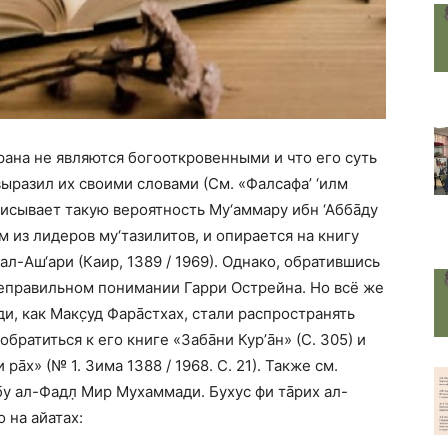
рана не являются богооткровенными и что его суть
ыразил их своими словами (См. «Фалсафа’ ‘илм
исывает такую вероятность Му‘аммару ибн ‘Аббāду
м из лидеров му‘тазилитов, и опирается на книгу
ал-Аш‘ари (Каир, 1389 / 1969). Однако, обратившись
неправильном понимании Гарри Острейна. Но всё же
и, как Макс̣уд Фарāстхах, стали распространять
обратиться к его книге «Забāни Кур’āн» (С. 305) и
āх» (№ 1. Зима 1388 / 1968. С. 21). Также см.
 ’Абу ал-Фадл̣ Мир Мухаммади. Бухус фи тāрих ал-
 на айатах: