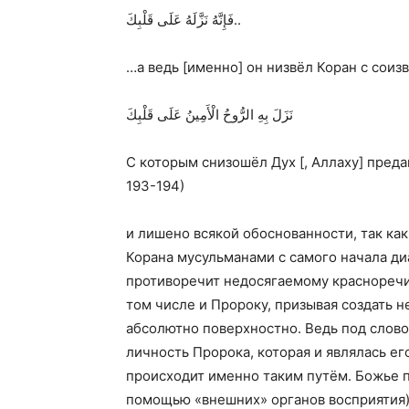
فَإِنَّهُ نَزَّلَهُ عَلَى قَلْبِكَ
..
…а ведь [именно] он низвёл Коран с соизв
نَزَلَ بِهِ الرُّوحُ الْأَمِينُ عَلَى قَلْبِكَ
С которым снизошёл Дух [, Аллаху] предан
193-194)
и лишено всякой обоснованности, так ка
Корана мусульманами с самого начала ди
противоречит недосягаемому красноречию
том числе и Пророку, призывая создать н
абсолютно поверхностно. Ведь под слов
личность Пророка, которая и являлась е
происходит именно таким путём. Божье 
помощью «внешних» органов восприятия)