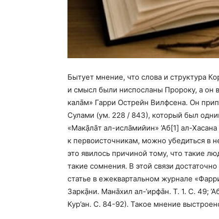
Бытует мнение, что слова и структура Ко
и смысл были ниспосланы Пророку, а он в
калāм» Гарри Острейн Вилфсена. Он прип
Сулами (ум. 228 / 843), который был одни
«Макạ̄лāт ал-ислāмийин» ’Аб
[1]
ал-Хасана 
к первоисточникам, можно убедиться в 
это явилось причиной тому, что такие люд
такие сомнения. В этой связи достаточно 
статье в ежеквартальном журнале «Фарри р
Заркạ̄ни. Манāхил ал-‘ирфāн. Т. 1. С. 49;
Кур’ан. С. 84-92). Такое мнение выстроено