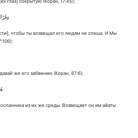
их глаз] сокрытую (Коран, 17:45);
وَقُرْآن
сти], чтобы ты возвещал его людям не спеша. И Мы
:106);
авай же его забвению (Коран, 87:6);
هُو
Посланника из их же среды. Возвещает он им айаты