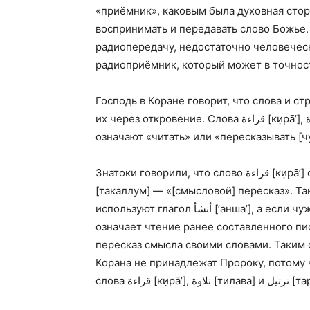
«приёмник», каковым была духовная стор
воспринимать и передавать слово Божье.
радиопередачу, недостаточно человечес
радиоприёмник, который может в точнос
Господь в Коране говорит, что слова и с
их через откровение. Слова
قراءة
[ки̣рā’],
ة
означают «читать» или «пересказывать [ч
Знатоки говорили, что слово
قراءة
[ки̣рā’
[такаллум] — «[смысловой] пересказ». Так
используют глагол
أنشأ
[’анша’], а если чу
означает чтение ранее составленного пи
пересказ смысла своими словами. Таким 
Корана не принадлежат Пророку, потому 
слова
قراءة
[ки̣рā’],
تلاوة
[тилава] и
ترتيل
[та