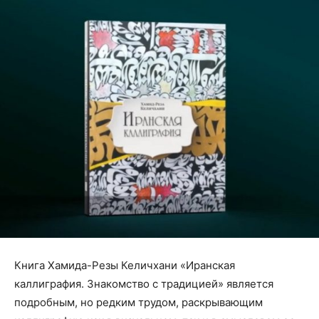
Книга Хамида-Резы Келичхани «Иранская
каллиграфия. Знакомство с традицией» является
подробным, но редким трудом, раскрывающим