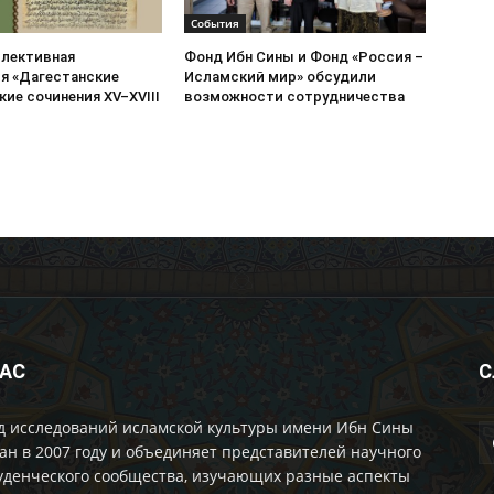
События
ллективная
Фонд Ибн Сины и Фонд «Россия –
я «Дагестанские
Исламский мир» обсудили
ие сочинения XV–XVIII
возможности сотрудничества
НАС
С
д исследований исламской культуры имени Ибн Сины
ан в 2007 году и объединяет представителей научного
уденческого сообщества, изучающих разные аспекты