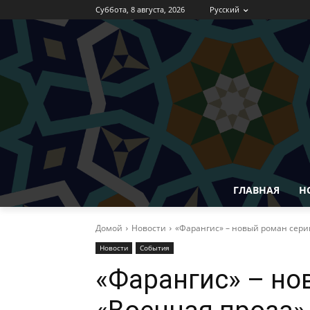
Суббота, 8 августа, 2026
Русский
ГЛАВНАЯ
Н
Домой
Новости
«Фарангис» – новый роман сери
Новости
События
«Фарангис» – но