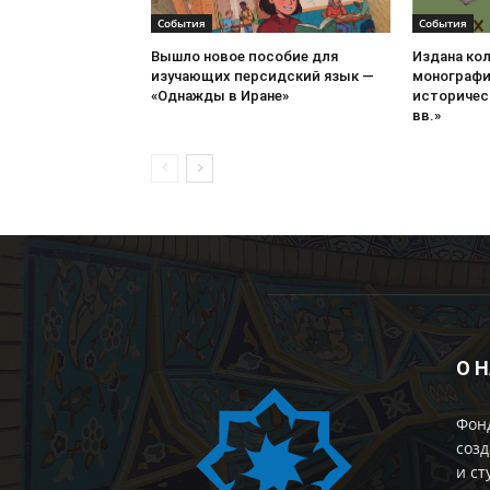
События
События
Вышло новое пособие для
Издана ко
изучающих персидский язык —
монографи
«Однажды в Иране»
историческ
вв.»
О 
Фон
созд
и ст