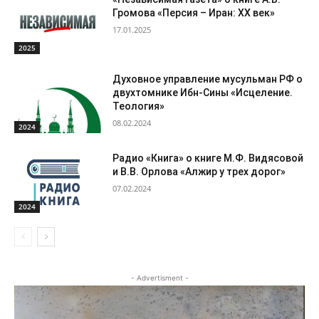
Громова «Персия – Иран: ХХ век»
17.01.2025
2025
Духовное управление мусульман РФ о
двухтомнике Ибн-Сины «Исцеление.
Теология»
08.02.2024
2024
Радио «Книга» о книге М.Ф. Видясовой
и В.В. Орлова «Алжир у трех дорог»
07.02.2024
2024
- Advertisment -