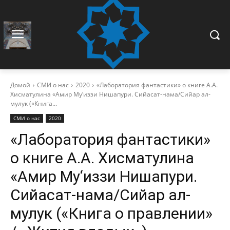
Домой
СМИ о нас
2020
«Лаборатория фантастики» о книге А.А.
Хисматулина «Амир Му‘иззи Нишапури. Сийасат-нама/Сийар ал-
мулук («Книга...
СМИ о нас
2020
«Лаборатория фантастики»
о книге А.А. Хисматулина
«Амир Му‘иззи Нишапури.
Сийасат-нама/Сийар ал-
мулук («Книга о правлении»