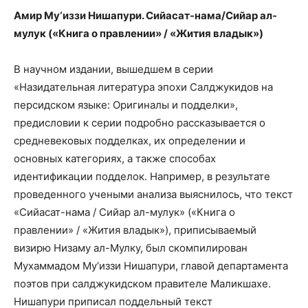
Амир Му‘иззи Нишапури. Сийасат-нама/Сийар ал-
мулук («Книга о правлении» / «Жития владык»)
В научном издании, вышедшем в серии
«Назидательная литература эпохи Салджукидов на
персидском языке: Оригиналы и подделки»,
предисловии к серии подробно рассказывается о
средневековых подделках, их определении и
основных категориях, а также способах
идентификации подделок. Например, в результате
проведенного учеными анализа выяснилось, что текст
«Сийасат-нама / Сийар ал-мулук» («Книга о
правлении» / «Жития владык»), приписываемый
визирю Низаму ал-Мулку, был скомпилирован
Мухаммадом Му‘иззи Нишапури, главой департамента
поэтов при салджукидском правителе Маликшахе.
Нишапури приписал поддельный текст