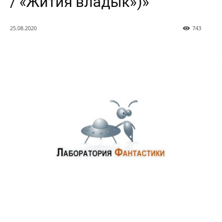
/ «Жития владык»)»
25.08.2020
743