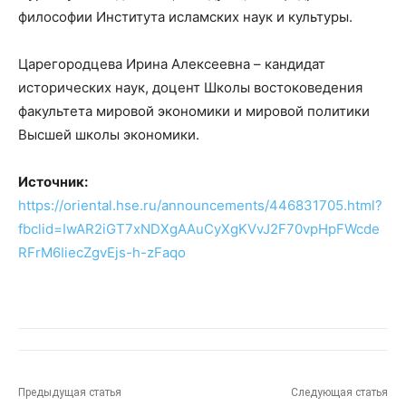
философии Института исламских наук и культуры.
Царегородцева Ирина Алексеевна – кандидат
исторических наук, доцент Школы востоковедения
факультета мировой экономики и мировой политики
Высшей школы экономики.
Источник:
https://oriental.hse.ru/announcements/446831705.html?
fbclid=IwAR2iGT7xNDXgAAuCyXgKVvJ2F70vpHpFWcde
RFrM6IiecZgvEjs-h-zFaqo
Предыдущая статья
Следующая статья