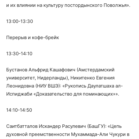
и их влиянии на культуру постордынского Поволжья».
13:00-13:30
Перерыв и кофе-брейк
13:30-14:10
Бустанов Альфрид Кашафович (Амстердамский
университет, Нидерланды), Никитенко Евгения
Леонидовна (НИУ ВШЭ): «Рукопись Даулатшаха ал-
Испиджаби «Доказательство для поминающих»».
14:10-14:50
Саитбатталов Искандер Расулевич (БашГУ): «Цепь
духовной преемственности Мухаммада-Али Чукури в