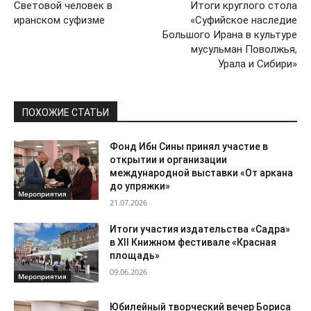
Световой человек в
Итоги круглого стола
иранском суфизме
«Суфийское наследие
Большого Ирана в культуре
мусульман Поволжья,
Урала и Сибири»
ПОХОЖИЕ СТАТЬИ
Фонд Ибн Сины принял участие в
открытии и организации
международной выставки «От аркана
до упряжки»
Мероприятия
21.07.2026
Итоги участия издательства «Садра»
в XII Книжном фестивале «Красная
площадь»
09.06.2026
Мероприятия
Юбилейный творческий вечер Бориса