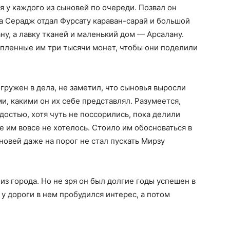
я у каждого из сыновей по очереди. Позвал он
а Серадж отдал Фурсату караван-сарай и большой
ну, а лавку тканей и маленький дом — Арсалану.
пленные им три тысячи монет, чтобы они поделили
огружен в дела, не заметил, что сыновья выросли
, какими он их себе представлял. Разумеется,
достью, хотя чуть не поссорились, пока делили
це им вовсе не хотелось. Стоило им обосноваться в
новей даже на порог не стал пускать Мирзу
из города. Но не зря он был долгие годы успешен в
 у дороги в нем пробудился интерес, а потом