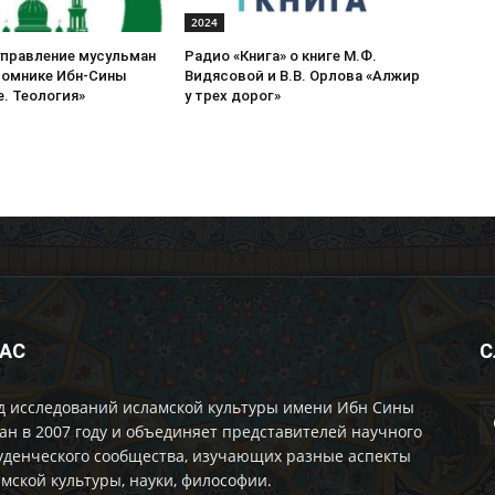
2024
управление мусульман
Радио «Книга» о книге М.Ф.
томнике Ибн-Сины
Видясовой и В.В. Орлова «Алжир
. Теология»
у трех дорог»
НАС
С
д исследований исламской культуры имени Ибн Сины
ан в 2007 году и объединяет представителей научного
уденческого сообщества, изучающих разные аспекты
мской культуры, науки, философии.