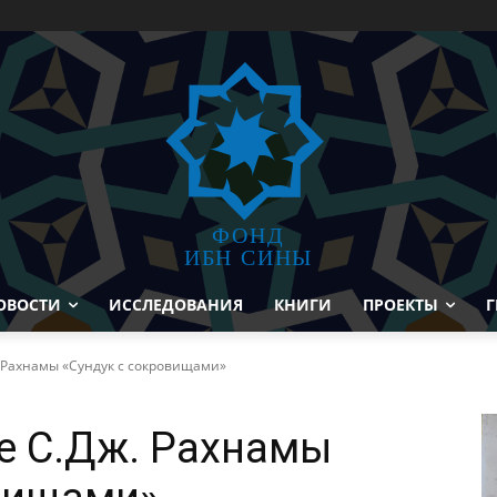
ФОНД
ИБН СИНЫ
ОВОСТИ
ИССЛЕДОВАНИЯ
КНИГИ
ПРОЕКТЫ
Г
. Рахнамы «Сундук с сокровищами»
е С.Дж. Рахнамы