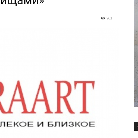
вищами»
902