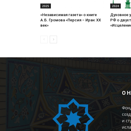
2025
2024
«Независимая газета» о книге
Духовное 
А.Б. Громова «Персия – Иран: ХХ
РФ о двух
век»
«Исцеление
О 
Фон
созд
и ст
исла