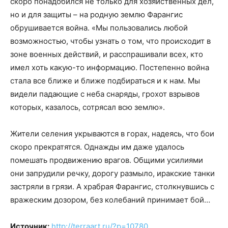
скоро понадобился не только для хозяйственных дел,
но и для защиты – на родную землю Фарангис
обрушивается война. «Мы пользовались любой
возможностью, чтобы узнать о том, что происходит в
зоне военных действий, и расспрашивали всех, кто
имел хоть какую-то информацию. Постепенно война
стала все ближе и ближе подбираться и к нам. Мы
видели падающие с неба снаряды, грохот взрывов
которых, казалось, сотрясал всю землю».
Жители селения укрываются в горах, надеясь, что бои
скоро прекратятся. Однажды им даже удалось
помешать продвижению врагов. Общими усилиями
они запрудили речку, дорогу размыло, иракские танки
застряли в грязи. А храбрая Фарангис, столкнувшись с
вражеским дозором, без колебаний принимает бой…
Источник:
http://terraart.ru/?p=10780