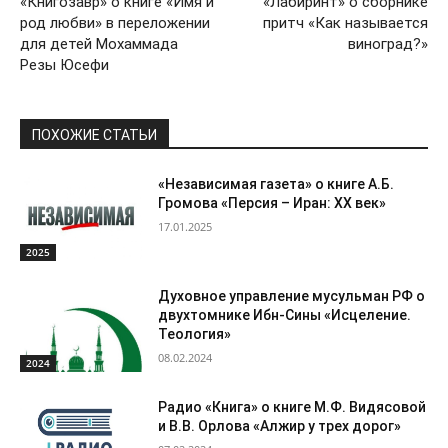
«Книгозавр» о книге «Имя и
«Лабиринт» о сборнике
род любви» в переложении
притч «Как называется
для детей Мохаммада
виноград?»
Резы Юсефи
ПОХОЖИЕ СТАТЬИ
«Независимая газета» о книге А.Б.
Громова «Персия – Иран: ХХ век»
17.01.2025
2025
Духовное управление мусульман РФ о
двухтомнике Ибн-Сины «Исцеление.
Теология»
08.02.2024
2024
Радио «Книга» о книге М.Ф. Видясовой
и В.В. Орлова «Алжир у трех дорог»