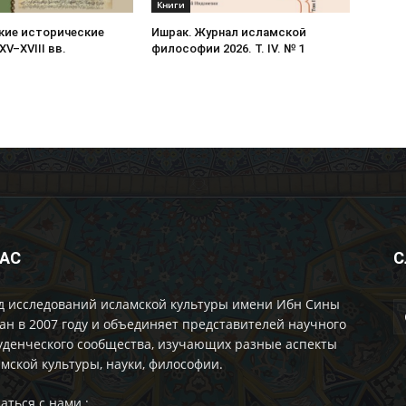
Книги
кие исторические
Ишрак. Журнал исламской
XV–XVIII вв.
философии 2026. Т. IV. № 1
НАС
С
д исследований исламской культуры имени Ибн Сины
ан в 2007 году и объединяет представителей научного
уденческого сообщества, изучающих разные аспекты
мской культуры, науки, философии.
аться с нами :