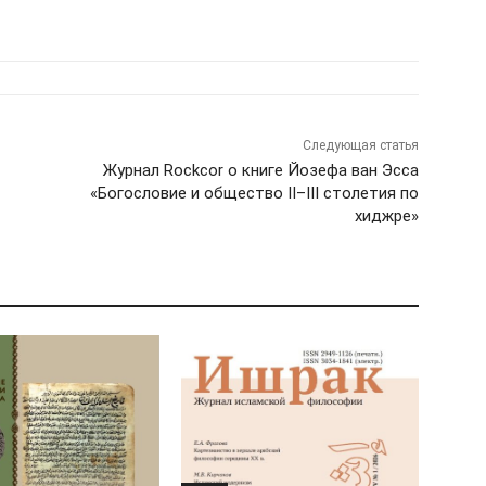
Следующая статья
Журнал Rockcor о книге Йозефа ван Эсса
«Богословие и общество II–III столетия по
хиджре»