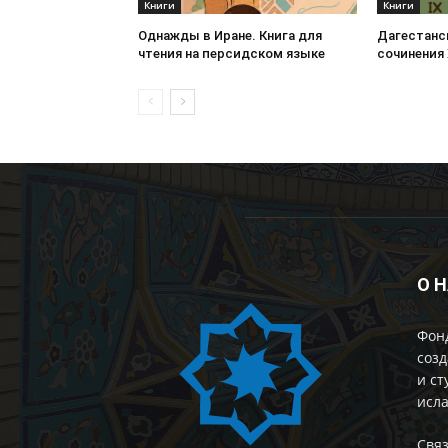
Книги
Книги
Однажды в Иране. Книга для
Дагестанс
чтения на персидском языке
сочинения 
О 
Фон
созд
и ст
исла
Cвяз