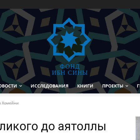
ФОНД
ИБН СИНЫ
ОВОСТИ
ИССЛЕДОВАНИЯ
КНИГИ
ПРОЕКТЫ
Г
лы Хомейни
еликого до аятоллы