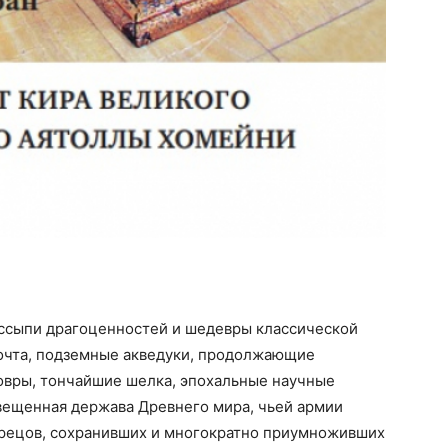
оссыпи драгоценностей и шедевры классической
почта, подземные акведуки, продолжающие
ковры, тончайшие шелка, эпохальные научные
свещенная держава Древнего мира, чьей армии
рецов, сохранивших и многократно приумноживших