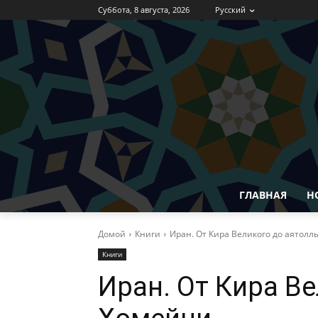
Суббота, 8 августа, 2026
Русский
ГЛАВНАЯ
Н
Домой
Книги
Иран. От Кира Великого до аятол
Книги
Иран. От Кира В