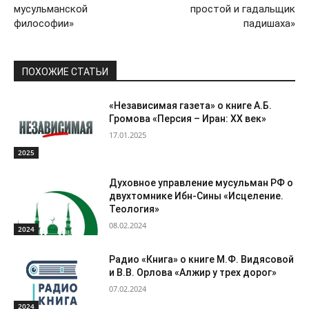
мусульманской
простой и гадальщик
философии»
падишаха»
ПОХОЖИЕ СТАТЬИ
«Независимая газета» о книге А.Б.
Громова «Персия – Иран: ХХ век»
17.01.2025
2025
Духовное управление мусульман РФ о
двухтомнике Ибн-Сины «Исцеление.
Теология»
08.02.2024
2024
Радио «Книга» о книге М.Ф. Видясовой
и В.В. Орлова «Алжир у трех дорог»
07.02.2024
2024