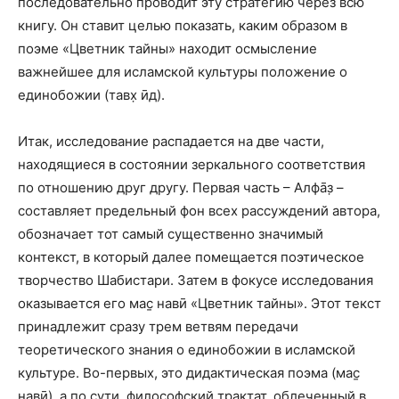
последовательно проводит эту стратегию через всю
книгу. Он ставит целью показать, каким образом в
поэме «Цветник тайны» находит осмысление
важнейшее для исламской культуры положение о
единобожии (тавх̣ ӣд).
Итак, исследование распадается на две части,
находящиеся в состоянии зеркального соответствия
по отношению друг другу. Первая часть – Алфа̄з̣ –
составляет предельный фон всех рассуждений автора,
обозначает тот самый существенно значимый
контекст, в который далее помещается поэтическое
творчество Шабистари. Затем в фокусе исследования
оказывается его мас̱ навӣ «Цветник тайны». Этот текст
принадлежит сразу трем ветвям передачи
теоретического знания о единобожии в исламской
культуре. Во-первых, это дидактическая поэма (мас̱
навӣ), а по сути, философский трактат, облеченный в