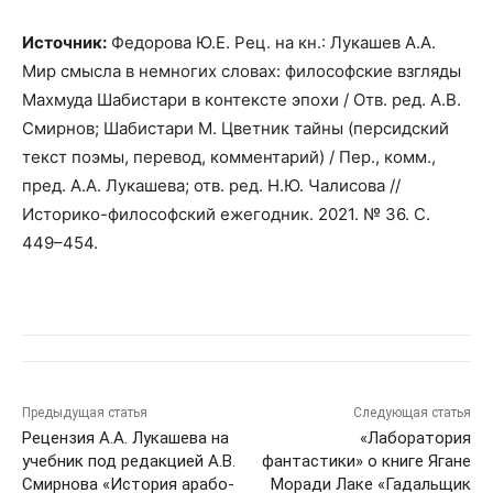
Источник:
Федорова Ю.Е. Рец. на кн.: Лукашев А.А.
Мир смысла в немногих словах: философские взгляды
Махмуда Шабистари в контексте эпохи / Отв. ред. А.В.
Смирнов; Шабистари М. Цветник тайны (персидский
текст поэмы, перевод, комментарий) / Пер., комм.,
пред. А.А. Лукашева; отв. ред. Н.Ю. Чалисова //
Историко-философский ежегодник. 2021. № 36. С.
449–454.
Предыдущая статья
Следующая статья
Рецензия А.А. Лукашева на
«Лаборатория
учебник под редакцией А.В.
фантастики» о книге Ягане
Смирнова «История арабо-
Моради Лаке «Гадальщик