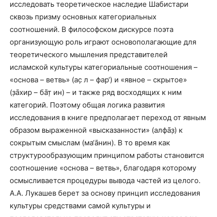
исследовать теоретическое наследие Шабистари
сквозь призму основных категориальных
соотношений. В философском дискурсе поэта
организующую роль играют основополагающие для
теоретического мышления представителей
исламской культуры категориальные соотношения –
«основа – ветвь» (ас̣ л – фар‘) и «явное – скрытое»
(з̣а̄хир – ба̄т̣ ин) – и также ряд восходящих к ним
категорий. Поэтому общая логика развития
исследования в книге предполагает переход от явным
образом выраженной «высказанности» (алфа̄з̣) к
сокрытым смыслам (ма‘а̄нин). В то время как
структурообразующим принципом работы становится
соотношение «основа – ветвь»,
благодаря которому
осмысливается процедуры вывода частей из целого.
А.А. Лукашев берет за основу принцип исследования
культуры средствами самой культуры и