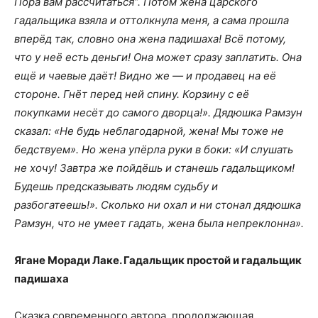
Пора вам рассчитаться”. Потом жена царского
гадальщика взяла и оттолкнула меня, а сама прошла
вперёд так, словно она жена падишаха! Всё потому,
что у неё есть деньги! Она может сразу заплатить. Она
ещё и чаевые даёт! Видно же — и продавец на её
стороне. Гнёт перед ней спину. Корзину с её
покупками несёт до самого дворца!». Дядюшка Рамзун
сказал: «Не будь неблагодарной, жена! Мы тоже не
бедствуем». Но жена упёрла руки в боки: «И слушать
не хочу! Завтра же пойдёшь и станешь гадальщиком!
Будешь предсказывать людям судьбу и
разбогатеешь!». Сколько ни охал и ни стонал дядюшка
Рамзун, что не умеет гадать, жена была непреклонна».
Ягане Моради Лаке. Гадальщик простой и гадальщик
падишаха
Сказка современного автора, продолжающая