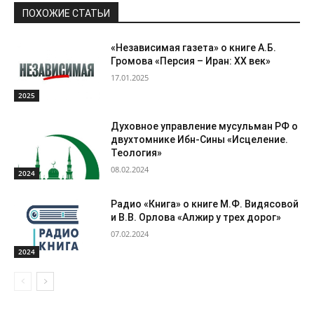
ПОХОЖИЕ СТАТЬИ
«Независимая газета» о книге А.Б.
Громова «Персия – Иран: ХХ век»
17.01.2025
2025
Духовное управление мусульман РФ о
двухтомнике Ибн-Сины «Исцеление.
Теология»
08.02.2024
2024
Радио «Книга» о книге М.Ф. Видясовой
и В.В. Орлова «Алжир у трех дорог»
07.02.2024
2024