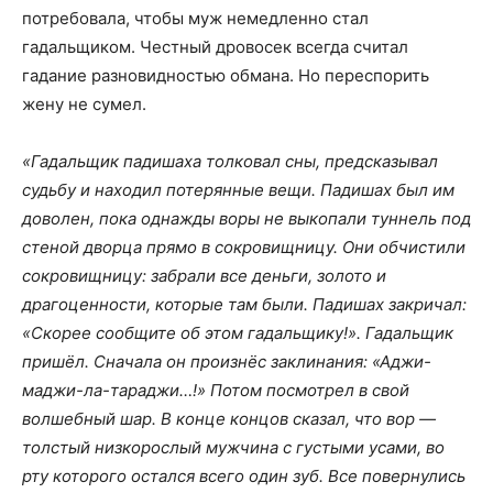
потребовала, чтобы муж немедленно стал
гадальщиком. Честный дровосек всегда считал
гадание разновидностью обмана. Но переспорить
жену не сумел.
«Гадальщик падишаха толковал сны, предсказывал
судьбу и находил потерянные вещи. Падишах был им
доволен, пока однажды воры не выкопали туннель под
стеной дворца прямо в сокровищницу. Они обчистили
сокровищницу: забрали все деньги, золото и
драгоценности, которые там были. Падишах закричал:
«Скорее сообщите об этом гадальщику!». Гадальщик
пришёл. Сначала он произнёс заклинания: «Аджи-
маджи-ла-тараджи…!» Потом посмотрел в свой
волшебный шар. В конце концов сказал, что вор —
толстый низкорослый мужчина с густыми усами, во
рту которого остался всего один зуб. Все повернулись