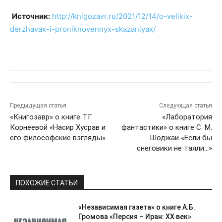
Источник:
http://knigozavr.ru/2021/12/14/o-velikix-
derzhavax-i-proniknovennyx-skazaniyax/
Предыдущая статья
Следующая статья
«Книгозавр» о книге Т.Г
«Лаборатория
Корнеевой «Насир Хусрав и
фантастики» о книге С. М.
его философские взгляды»
Шоджаи «Если бы
снеговики не таяли…»
ПОХОЖИЕ СТАТЬИ
«Независимая газета» о книге А.Б.
Громова «Персия – Иран: ХХ век»