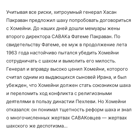
Учитывая все риски, хитроумный генерал Хасан
Пакраван предложил шаху попробовать договориться
с Хомейни. До наших дней дошли мемуары жены
второго директора САВАКа Фатеме Пакраван. По
свидетельству Фатеме, ее муж в продолжение лета
1963 года настойчиво пытался убедить Хомейни
сотрудничать с шахом и вымолить его милость.
Генерал и вправду высоко ценил Хомейни, которого
считал одним из выдающихся сыновей Ирана, и был
убежден, что Хомейни должен стать союзником шаха
и переломить ход конфликта с религиозными
деятелями в пользу династии Пехлеви. Но Хомейни
отказался: он понимал тщетность реформ шаха и знал
о многочисленных жертвах САВАКовцев — жертвах
шахского же деспотизма…