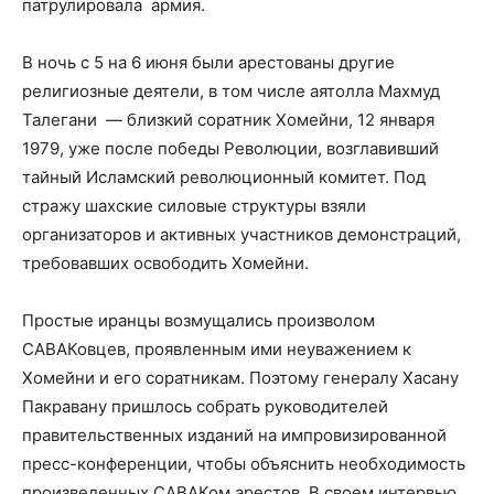
патрулировала
армия.
В ночь с 5 на 6 июня были арестованы другие
религиозные деятели, в том числе аятолла Махмуд
Талегани
— близкий соратник Хомейни, 12 января
1979, уже после победы Революции, возглавивший
тайный Исламский революционный комитет. Под
стражу шахские силовые структуры взяли
организаторов и активных участников демонстраций,
требовавших освободить Хомейни.
Простые иранцы возмущались произволом
САВАКовцев, проявленным ими неуважением к
Хомейни и его соратникам. Поэтому генералу Хасану
Пакравану пришлось собрать руководителей
правительственных изданий на импровизированной
пресс-конференции, чтобы объяснить необходимость
произведенных САВАКом арестов. В своем интервью