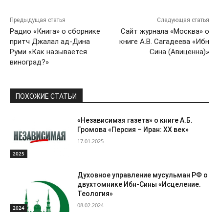
Предыдущая статья
Следующая статья
Радио «Книга» о сборнике
Сайт журнала «Москва» о
притч Джалал ад-Дина
книге А.В. Сагадеева «Ибн
Руми «Как называется
Сина (Авиценна)»
виноград?»
ПОХОЖИЕ СТАТЬИ
«Независимая газета» о книге А.Б.
Громова «Персия – Иран: ХХ век»
17.01.2025
2025
Духовное управление мусульман РФ о
двухтомнике Ибн-Сины «Исцеление.
Теология»
08.02.2024
2024