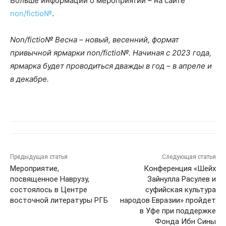
Больше информации о мероприятии – на сайте
non/fictio№
.
N
on/fictio№ Весна – новый, весенний, формат
привычной ярмарки non/fictio№. Начиная с 2023 года,
ярмарка будет проводиться дважды в год – в апреле и
в декабре.
Предыдущая статья
Следующая статья
Мероприятие,
Конференция «Шейх
посвященное Наврузу,
Зайнулла Расулев и
состоялось в Центре
суфийская культура
восточной литературы РГБ
народов Евразии» пройдет
в Уфе при поддержке
Фонда Ибн Сины