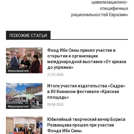
цивилизационно-
специфичных
рациональностей Евразии»
ПОХОЖИЕ СТАТЬИ
Фонд Ибн Сины принял участие в
открытии и организации
международной выставки «От аркана
до упряжки»
Мероприятия
21.07.2026
Итоги участия издательства «Садра»
в XII Книжном фестивале «Красная
площадь»
09.06.2026
Мероприятия
Юбилейный творческий вечер Бориса
Резванцева прошел при участии
Фонда Ибн Сины