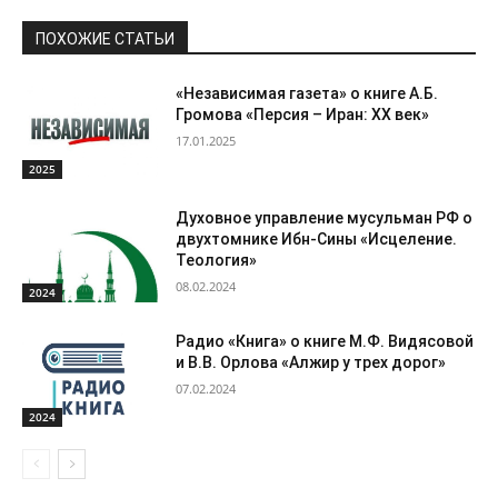
ПОХОЖИЕ СТАТЬИ
«Независимая газета» о книге А.Б.
Громова «Персия – Иран: ХХ век»
17.01.2025
2025
Духовное управление мусульман РФ о
двухтомнике Ибн-Сины «Исцеление.
Теология»
08.02.2024
2024
Радио «Книга» о книге М.Ф. Видясовой
и В.В. Орлова «Алжир у трех дорог»
07.02.2024
2024