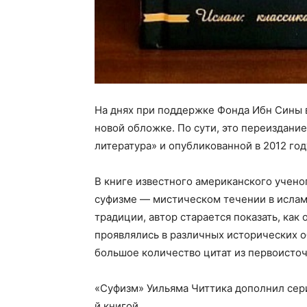
На днях при поддержке Фонда Ибн Сины в
новой обложке. По сути, это переиздани
литература» и опубликованной в 2012 го
В книге известного американского учено
суфизме — мистическом течении в исламе,
традиции, автор старается показать, ка
проявлялись в различных исторических о
большое количество цитат из первоисточ
«Суфизм» Уильяма Читтика дополнил сери
й книгой.