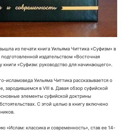
ышла из печати книга Уильяма Читтика «Суфизм» в
е подготовленной издательством «Восточная
ду книги «Суфизм: руководство для начинающего».
го-исламоведа Уильяма Читтика рассказывается о
 зародившемся в VIII в. Давая обзор суфийской
к основные элементы суфийской доктрины
бстоятельствах. С этой целью в книгу включено
ников.
ю «Ислам: классика и современность», став ее 14-