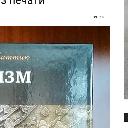
з печати
926