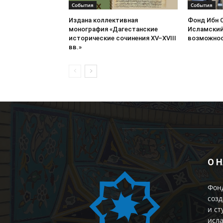
События
События
Издана коллективная
Фонд Ибн 
монография «Дагестанские
Исламский
исторические сочинения XV–XVIII
возможнос
вв.»
О 
Фон
созд
и ст
исла