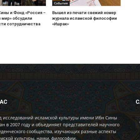
События
Сины и Фонд «Россия –
Вышел из печати свежий номер
 мир» обсудили
журнала исламской философии
ти сотрудничества
«Ишрак»
НАС
С
д исследований исламской культуры имени Ибн Сины
ан в 2007 году и объединяет представителей научного
уденческого сообщества, изучающих разные аспекты
мской культуры, науки, философии.