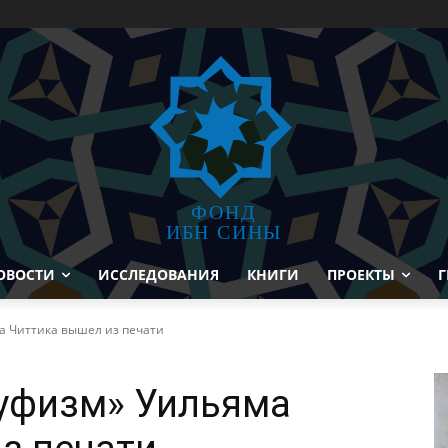
ФОНД
ИБН СИНЫ
ОВОСТИ
ИССЛЕДОВАНИЯ
КНИГИ
ПРОЕКТЫ
Г
 Читтика вышел из печати
уфизм» Уильяма