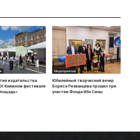
я
Мероприятия
стия издательства
Юбилейный творческий вечер
XII Книжном фестивале
Бориса Резванцева прошел при
площадь»
участии Фонда Ибн Сины