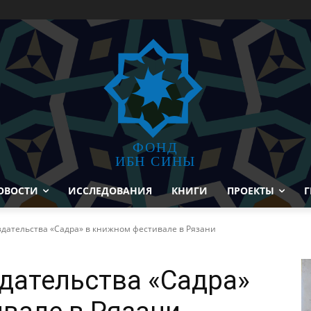
ФОНД
ИБН СИНЫ
ОВОСТИ
ИССЛЕДОВАНИЯ
КНИГИ
ПРОЕКТЫ
Г
здательства «Садра» в книжном фестивале в Рязани
здательства «Садра»