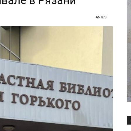
вале в Рязани
878