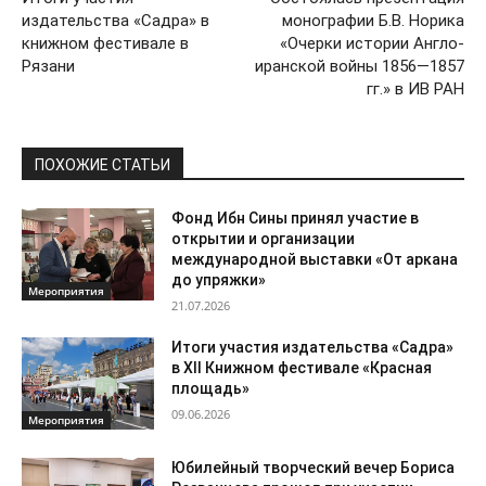
издательства «Садра» в
монографии Б.В. Норика
книжном фестивале в
«Очерки истории Англо-
Рязани
иранской войны 1856—1857
гг.» в ИВ РАН
ПОХОЖИЕ СТАТЬИ
Фонд Ибн Сины принял участие в
открытии и организации
международной выставки «От аркана
до упряжки»
Мероприятия
21.07.2026
Итоги участия издательства «Садра»
в XII Книжном фестивале «Красная
площадь»
09.06.2026
Мероприятия
Юбилейный творческий вечер Бориса