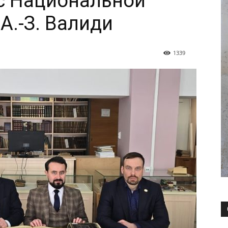
с Национальной
А.-З. Валиди
1339