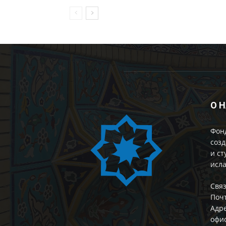
О 
Фон
созд
и ст
исла
Cвяз
Поч
Адре
офис