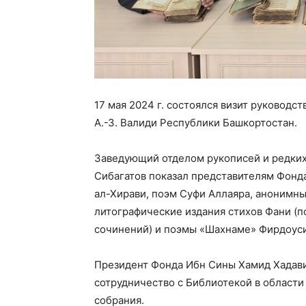
17 мая 2024 г. состоялся визит руковод
А.-З. Валиди Республики Башкортостан.
Заведующий отделом рукописей и редки
Сибагатов показал представителям Фонд
ал-Хирави, поэм Суфи Аллаяра, анонимны
литографические издания стихов Фани (
сочинений) и поэмы «Шахнаме» Фирдоуси
Президент Фонда Ибн Сины Хамид Хадави
сотрудничество с Библиотекой в области
собрания.