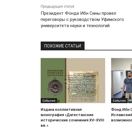
Предыдущая статья
Президент Фонда Ибн Сины провел
переговоры с руководством Уфимского
университета науки и технологий
ПОХОЖИЕ СТАТЬИ
События
События
Издана коллективная
Фонд Ибн 
монография «Дагестанские
Исламский
исторические сочинения XV–XVIII
возможнос
вв.»