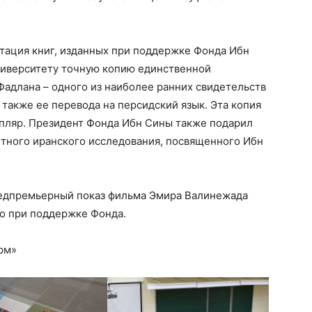
тация книг, изданных при поддержке Фонда Ибн
ниверситету точную копию единственной
адлана – одного из наиболее ранних свидетельств
 также ее перевода на персидский язык. Эта копия
мпляр. Президент Фонда Ибн Сины также подарил
етного иранского исследования, посвященного Ибн
редпремьерный показ фильма Эмира Валинежада
о при поддержке Фонда.
рм»