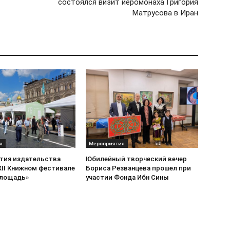
состоялся визит иеромонаха Григория
Матрусова в Иран
я
Мероприятия
стия издательства
Юбилейный творческий вечер
XII Книжном фестивале
Бориса Резванцева прошел при
площадь»
участии Фонда Ибн Сины