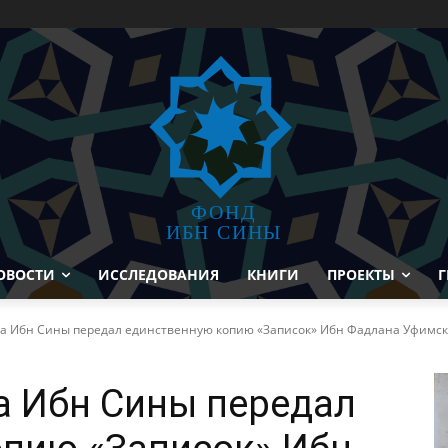
ФОНД
ИБН СИНЫ
ОВОСТИ
ИССЛЕДОВАНИЯ
КНИГИ
ПРОЕКТЫ
Г
а Ибн Сины передал единственную копию «Записок» Ибн Фадлана Уфимско
а Ибн Сины передал