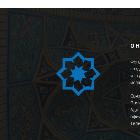
О 
Фон
созд
и ст
исла
Cвяз
Поч
Адре
офис
Теле