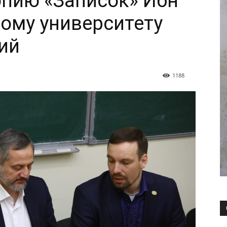
опию «Записок» Ибн
ому университету
гий
1188