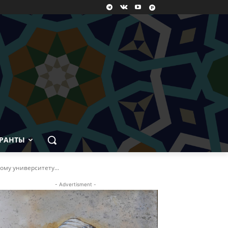
РАНТЫ
му университету...
- Advertisment -