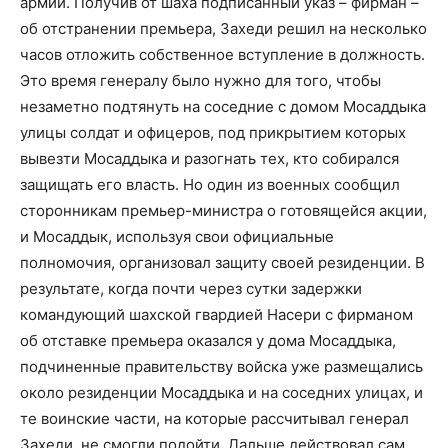
армии. Получив от шаха подписанный указ – фирман –
об отстранении премьера, Захеди решил на несколько
часов отложить собственное вступление в должность.
Это время генералу было нужно для того, чтобы
незаметно подтянуть на соседние с домом Мосаддыка
улицы солдат и офицеров, под прикрытием которых
вывезти Мосаддыка и разогнать тех, кто собирался
защищать его власть. Но один из военных сообщил
сторонникам премьер-министра о готовящейся акции,
и Мосаддык, используя свои официальные
полномочия, организовал защиту своей резиденции. В
результате, когда почти через сутки задержки
командующий шахской гвардией Насери с фирманом
об отставке премьера оказался у дома Мосаддыка,
подчиненные правительству войска уже размещались
около резиденции Мосаддыка и на соседних улицах, и
те воинские части, на которые рассчитывал генерал
Захеди, не смогли подойти. Дальше действовал сам