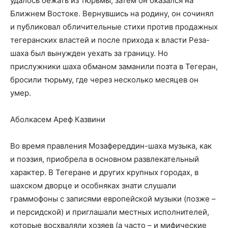
удалось бежать из тюрьмы, затем он оказался на
Ближнем Востоке. Вернувшись на родину, он сочинял
и публиковал обличительные стихи против продажных
тегеранских властей и после прихода к власти Реза-
шаха был вынужден уехать за границу. Но
прислужники шаха обманом заманили поэта в Тегеран,
бросили тюрьму, где через несколько месяцев он
умер.
Аболкасем Ареф Казвини
Во время правления Мозафереддин-шаха музыка, как
и поэзия, приобрела в основном развлекательный
характер. В Тегеране и других крупных городах, в
шахском дворце и особняках знати слушали
граммофоны с записями европейской музыки (позже –
и персидской) и приглашали местных исполнителей,
которые восхваляли хозяев (а часто – и мифические