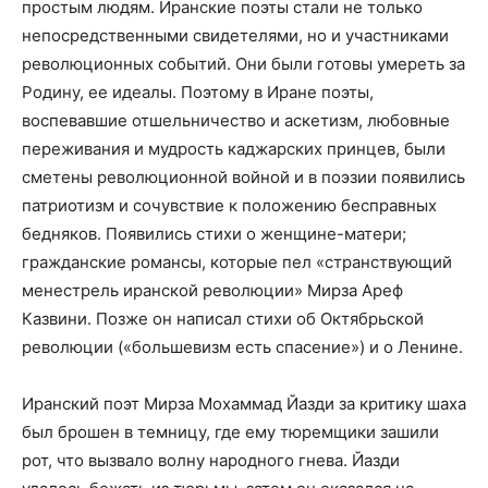
простым людям. Иранские поэты стали не только
непосредственными свидетелями, но и участниками
революционных событий. Они были готовы умереть за
Родину, ее идеалы. Поэтому в Иране поэты,
воспевавшие отшельничество и аскетизм, любовные
переживания и мудрость каджарских принцев, были
сметены революционной войной и в поэзии появились
патриотизм и сочувствие к положению бесправных
бедняков. Появились стихи о женщине-матери;
гражданские романсы, которые пел «странствующий
менестрель иранской революции» Мирза Ареф
Казвини. Позже он написал стихи об Октябрьской
революции («большевизм есть спасение») и о Ленине.
Иранский поэт Мирза Мохаммад Йазди за критику шаха
был брошен в темницу, где ему тюремщики зашили
рот, что вызвало волну народного гнева. Йазди