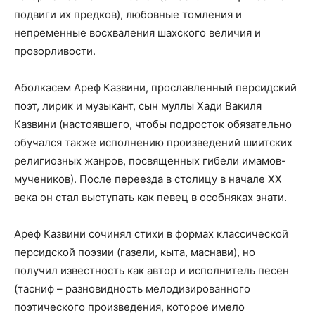
подвиги их предков), любовные томления и
непременные восхваления шахского величия и
прозорливости.
Аболкасем Ареф Казвини, прославленный персидский
поэт, лирик и музыкант, сын муллы Хади Вакиля
Казвини (настоявшего, чтобы подросток обязательно
обучался также исполнению произведений шиитских
религиозных жанров, посвященных гибели имамов-
мучеников). После переезда в столицу в начале XX
века он стал выступать как певец в особняках знати.
Ареф Казвини сочинял стихи в формах классической
персидской поэзии (газели, кыта, маснави), но
получил известность как автор и исполнитель песен
(тасниф – разновидность мелодизированного
поэтического произведения, которое имело