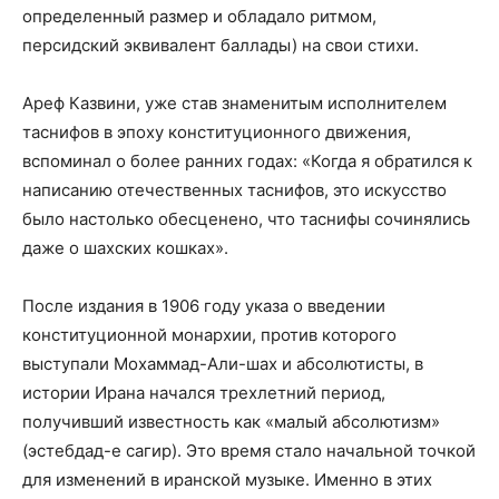
определенный размер и обладало ритмом,
персидский эквивалент баллады) на свои стихи.
Ареф Казвини, уже став знаменитым исполнителем
таснифов в эпоху конституционного движения,
вспоминал о более ранних годах: «Когда я обратился к
написанию отечественных таснифов, это искусство
было настолько обесценено, что таснифы сочинялись
даже о шахских кошках».
После издания в 1906 году указа о введении
конституционной монархии, против которого
выступали Мохаммад-Али-шах и абсолютисты, в
истории Ирана начался трехлетний период,
получивший известность как «малый абсолютизм»
(эстебдад-е сагир). Это время стало начальной точкой
для изменений в иранской музыке. Именно в этих