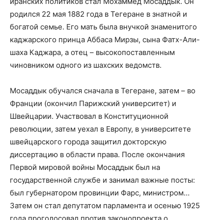
иранских политиков стал Мохаммед Мосаддык. Он
родился 22 мая 1882 года в Тегеране в знатной и
богатой семье. Его мать была внучкой знаменитого
каджарского принца Аббаса Мирзы, сына Фатх-Али-
шаха Каджара, а отец – высокопоставленным
чиновником одного из шахских ведомств.
Мосаддык обучался сначала в Тегеране, затем – во
Франции (окончил Парижский университет) и
Швейцарии. Участвовал в Конституционной
революции, затем уехал в Европу, в университете
швейцарского города защитил докторскую
диссертацию в области права. После окончания
Первой мировой войны Мосаддык был на
государственной службе и занимал важные посты:
был губернатором провинции Фарс, министром…
Затем он стал депутатом парламента и осенью 1925
года проголосовал против законопроекта о