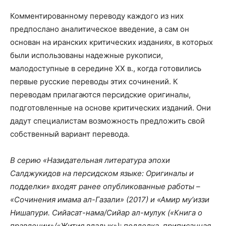
Комментированному переводу каждого из них
предпослано аналитическое введение, а сам он
основан на иранских критических изданиях, в которых
были использованы надежные рукописи,
малодоступные в середине XX в., когда готовились
первые русские переводы этих сочинений. К
переводам прилагаются персидские оригиналы,
подготовленные на основе критических изданий. Они
дадут специалистам возможность предложить свой
собственный вариант перевода.
В серию «Назидательная литература эпохи
Салджукидов на персидском языке: Оригиналы и
подделки» входят ранее опубликованные работы –
«Сочинения имама ал-Газали» (2017) и «Амир му‘иззи
Нишапури. Сийасат-нама/Сийар ал-мулук («Книга о
правлении»/«Жития владык»): подделка, приписанная