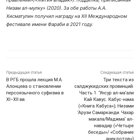
Низам ал-мулку» (2020). За обе работы А.А.
Хисматулин получил награду на XII Международном
фестивале имени Фараби в 2021 году.
Предыдущая статья
Следующая статья
В РГБ прошла лекция М.А.
Три текста из
Алонцева о становлении
салджукидских провинций.
персоязычного суфизма в
Часть 1. ‘Унсур ал-ма’али
XI–XII вв.
Кай Кавус. Кабус-нама
(«Книга Кабуса»); Низами
‘Арузи Самарканди. Чахар
макала/Маджма’ ал-
навадир («Четыре
беседы»/ «Собрание
анекдотов»)