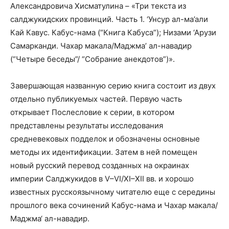
Александровича Хисматулина – «Три текста из
салджукидских провинций. Часть 1. ‘Унсур ал-ма’али
Кай Кавус. Кабус-нама (“Книга Кабуса”); Низами ‘Арузи
Самарканди. Чахар макала/Маджма’ ал-навадир
(“Четыре беседы”/ “Собрание анекдотов”)».
Завершающая названную серию книга состоит из двух
отдельно публикуемых частей. Первую часть
открывает Послесловие к серии, в котором
представлены результаты исследования
средневековых подделок и обозначены основные
методы их идентификации. Затем в ней помещен
новый русский перевод созданных на окраинах
империи Салджукидов в V–VI/XI–XII вв. и хорошо
известных русскоязычному читателю еще с середины
прошлого века сочинений Кабус-нама и Чахар макала/
Маджма‘ ал-навадир.