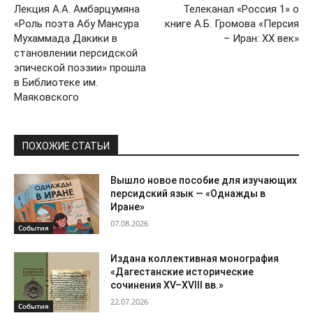
Лекция А.А. Амбарцумяна
Телеканал «Россия 1» о
«Роль поэта Абу Мансура
книге А.Б. Громова «Персия
Мухаммада Дакики в
– Иран: XX век»
становлении персидской
эпической поэзии» прошла
в Библиотеке им.
Маяковского
ПОХОЖИЕ СТАТЬИ
Вышло новое пособие для изучающих
персидский язык — «Однажды в
Иране»
07.08.2026
События
Издана коллективная монография
«Дагестанские исторические
сочинения XV–XVIII вв.»
22.07.2026
События