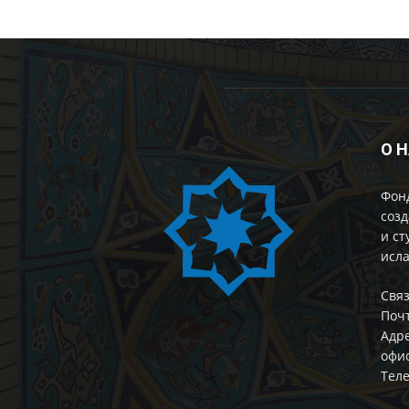
О 
Фон
созд
и ст
исла
Cвяз
Поч
Адре
офис
Теле