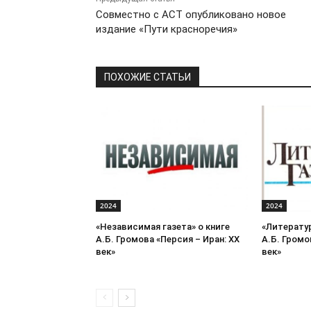
Совместно с АСТ опубликовано новое
издание «Пути красноречия»
ПОХОЖИЕ СТАТЬИ
2024
2024
«Независимая газета» о книге
«Литератур
А.Б. Громова «Персия – Иран: ХХ
А.Б. Громо
век»
век»