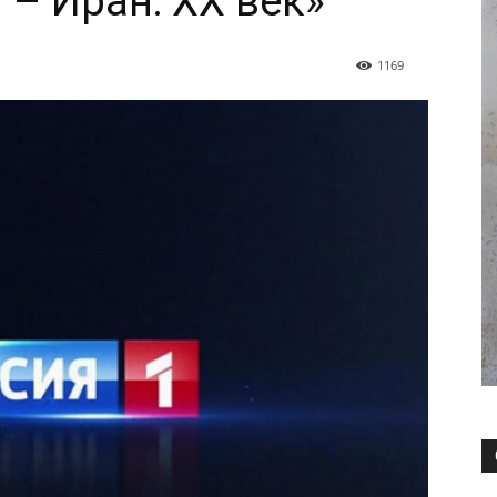
 – Иран: XX век»
1169