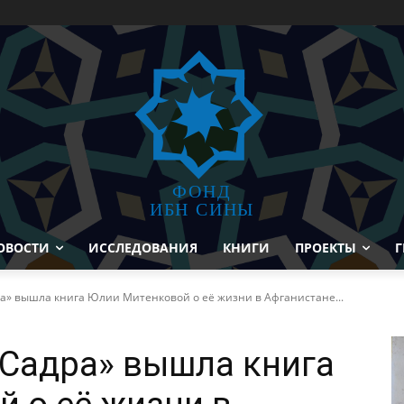
ФОНД
ИБН СИНЫ
ОВОСТИ
ИССЛЕДОВАНИЯ
КНИГИ
ПРОЕКТЫ
Г
ра» вышла книга Юлии Митенковой о её жизни в Афганистане...
«Садра» вышла книга