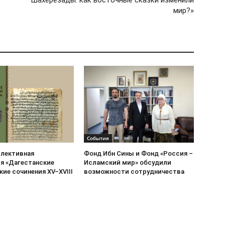
Шахерезады: как восточные сказки изменили
мир?»
События
ллективная
Фонд Ибн Сины и Фонд «Россия –
я «Дагестанские
Исламский мир» обсудили
ие сочинения XV–XVIII
возможности сотрудничества