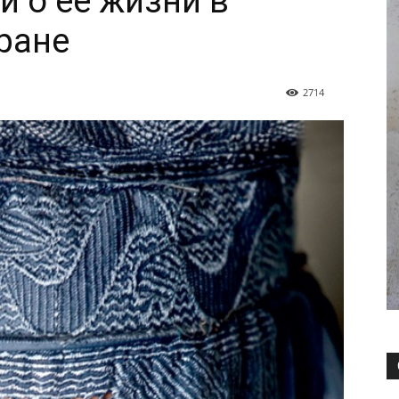
 о её жизни в
ране
2714