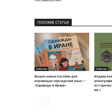
«Исламология»
ПОХОЖИЕ СТАТЬИ
События
События
Вышло новое пособие для
Издана ко
изучающих персидский язык —
монографи
«Однажды в Иране»
историческ
вв.»