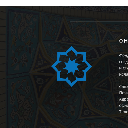
О 
Фон
созд
и ст
исла
Cвяз
Поч
Адре
офис
Теле